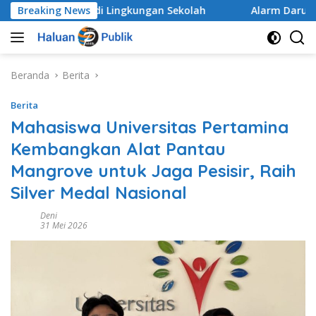
Langsung
eluruh di Lingkungan Sekolah
Breaking News
Alarm Darurat Mutu Pen
ke
konten
Beranda
Berita
Berita
Mahasiswa Universitas Pertamina
Kembangkan Alat Pantau
Mangrove untuk Jaga Pesisir, Raih
Silver Medal Nasional
Deni
31 Mei 2026