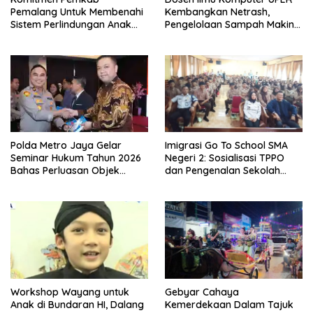
Pemalang Untuk Membenahi
Kembangkan Netrash,
Sistem Perlindungan Anak
Pengelolaan Sampah Makin
Secara Menyeluruh di
Efisien
Lingkungan Sekolah
Polda Metro Jaya Gelar
Imigrasi Go To School SMA
Seminar Hukum Tahun 2026
Negeri 2: Sosialisasi TPPO
Bahas Perluasan Objek
dan Pengenalan Sekolah
Praperadilan dalam KUHAP
Kedinasan Poltekim
Baru
Workshop Wayang untuk
Gebyar Cahaya
Anak di Bundaran HI, Dalang
Kemerdekaan Dalam Tajuk