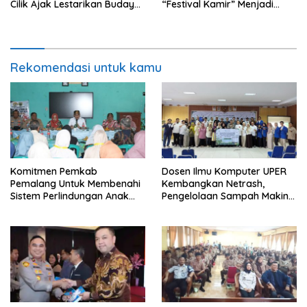
Cilik Ajak Lestarikan Budaya
“Festival Kamir” Menjadi
Indonesia
Rekonstruksi Kuliner Lokal
Pemalang Tahun 2026
Rekomendasi untuk kamu
Komitmen Pemkab
Dosen Ilmu Komputer UPER
Pemalang Untuk Membenahi
Kembangkan Netrash,
Sistem Perlindungan Anak
Pengelolaan Sampah Makin
Secara Menyeluruh di
Efisien
Lingkungan Sekolah