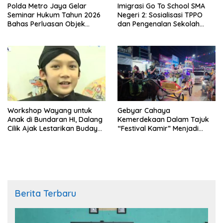
Polda Metro Jaya Gelar
Imigrasi Go To School SMA
Seminar Hukum Tahun 2026
Negeri 2: Sosialisasi TPPO
Bahas Perluasan Objek
dan Pengenalan Sekolah
Praperadilan dalam KUHAP
Kedinasan Poltekim
Baru
Workshop Wayang untuk
Gebyar Cahaya
Anak di Bundaran HI, Dalang
Kemerdekaan Dalam Tajuk
Cilik Ajak Lestarikan Budaya
“Festival Kamir” Menjadi
Indonesia
Rekonstruksi Kuliner Lokal
Pemalang Tahun 2026
Berita Terbaru