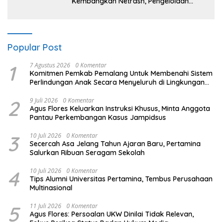
Kembangkan Netrash, Pengelolaan
Sampah Makin Efisien
Popular Post
1
7 Agustus 2026
0 Komentar
Komitmen Pemkab Pemalang Untuk Membenahi Sistem
Perlindungan Anak Secara Menyeluruh di Lingkungan
Sekolah
2
9 Juli 2026
0 Komentar
Agus Flores Keluarkan Instruksi Khusus, Minta Anggota
Pantau Perkembangan Kasus Jampidsus
3
10 Juli 2026
0 Komentar
Secercah Asa Jelang Tahun Ajaran Baru, Pertamina
Salurkan Ribuan Seragam Sekolah
4
10 Juli 2026
0 Komentar
Tips Alumni Universitas Pertamina, Tembus Perusahaan
Multinasional
5
11 Juli 2026
0 Komentar
Agus Flores: Persoalan UKW Dinilai Tidak Relevan,