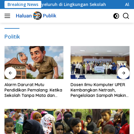
Langsung
k Secara Menyeluruh di Lingkungan Sekolah
Breaking News
Alarm Da
ke
konten
Politik
Alarm Darurat Mutu
Dosen Ilmu Komputer UPER
Pendidikan Pemalang: Ketika
Kembangkan Netrash,
Sekolah Tanpa Mata dan
Pengelolaan Sampah Makin
Telinga
Efisien