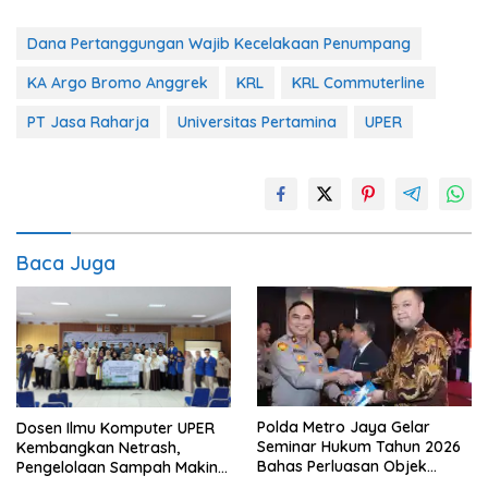
Dana Pertanggungan Wajib Kecelakaan Penumpang
KA Argo Bromo Anggrek
KRL
KRL Commuterline
PT Jasa Raharja
Universitas Pertamina
UPER
Baca Juga
Polda Metro Jaya Gelar
Dosen Ilmu Komputer UPER
Seminar Hukum Tahun 2026
Kembangkan Netrash,
Bahas Perluasan Objek
Pengelolaan Sampah Makin
Praperadilan dalam KUHAP
Efisien