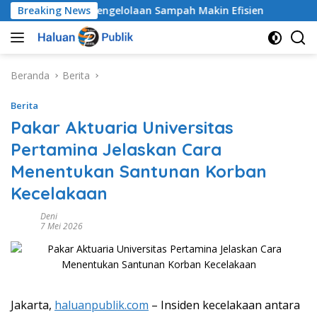
Langsung
Netrash, Pengelolaan Sampah Makin Efisien
Breaking News
Polda Met
ke
konten
Beranda
Berita
Berita
Pakar Aktuaria Universitas
Pertamina Jelaskan Cara
Menentukan Santunan Korban
Kecelakaan
Deni
7 Mei 2026
Jakarta,
haluanpublik.com
– Insiden kecelakaan antara