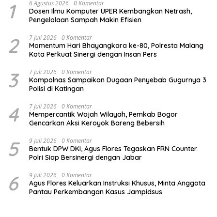
1
6 Agustus 2026
0 Komentar
Dosen Ilmu Komputer UPER Kembangkan Netrash,
Pengelolaan Sampah Makin Efisien
2
7 Juli 2026
0 Komentar
Momentum Hari Bhayangkara ke-80, Polresta Malang
Kota Perkuat Sinergi dengan Insan Pers
3
7 Juli 2026
0 Komentar
Kompolnas Sampaikan Dugaan Penyebab Gugurnya 3
Polisi di Katingan
4
7 Juli 2026
0 Komentar
Mempercantik Wajah Wilayah, Pemkab Bogor
Gencarkan Aksi Keroyok Bareng Bebersih
5
9 Juli 2026
0 Komentar
Bentuk DPW DKI, Agus Flores Tegaskan FRN Counter
Polri Siap Bersinergi dengan Jabar
6
9 Juli 2026
0 Komentar
Agus Flores Keluarkan Instruksi Khusus, Minta Anggota
Pantau Perkembangan Kasus Jampidsus