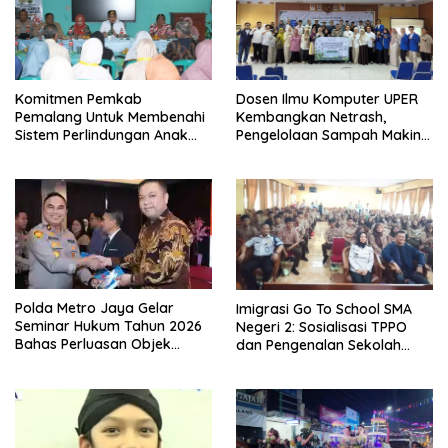
Komitmen Pemkab
Dosen Ilmu Komputer UPER
Pemalang Untuk Membenahi
Kembangkan Netrash,
Sistem Perlindungan Anak
Pengelolaan Sampah Makin
Secara Menyeluruh di
Efisien
Lingkungan Sekolah
Polda Metro Jaya Gelar
Imigrasi Go To School SMA
Seminar Hukum Tahun 2026
Negeri 2: Sosialisasi TPPO
Bahas Perluasan Objek
dan Pengenalan Sekolah
Praperadilan dalam KUHAP
Kedinasan Poltekim
Baru