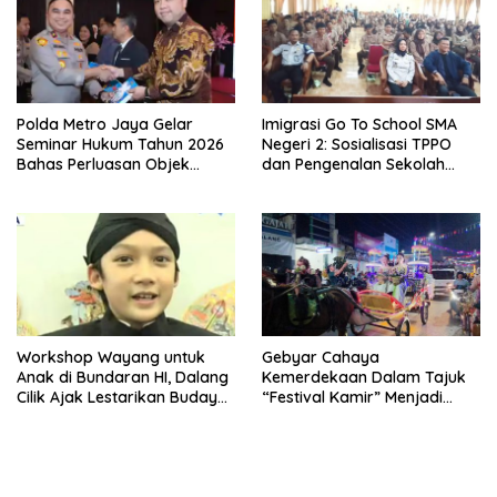
Polda Metro Jaya Gelar
Imigrasi Go To School SMA
Seminar Hukum Tahun 2026
Negeri 2: Sosialisasi TPPO
Bahas Perluasan Objek
dan Pengenalan Sekolah
Praperadilan dalam KUHAP
Kedinasan Poltekim
Baru
Workshop Wayang untuk
Gebyar Cahaya
Anak di Bundaran HI, Dalang
Kemerdekaan Dalam Tajuk
Cilik Ajak Lestarikan Budaya
“Festival Kamir” Menjadi
Indonesia
Rekonstruksi Kuliner Lokal
Pemalang Tahun 2026