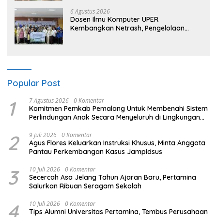
6 Agustus 2026
Dosen Ilmu Komputer UPER
Kembangkan Netrash, Pengelolaan
Sampah Makin Efisien
Popular Post
1
7 Agustus 2026
0 Komentar
Komitmen Pemkab Pemalang Untuk Membenahi Sistem
Perlindungan Anak Secara Menyeluruh di Lingkungan
Sekolah
2
9 Juli 2026
0 Komentar
Agus Flores Keluarkan Instruksi Khusus, Minta Anggota
Pantau Perkembangan Kasus Jampidsus
3
10 Juli 2026
0 Komentar
Secercah Asa Jelang Tahun Ajaran Baru, Pertamina
Salurkan Ribuan Seragam Sekolah
4
10 Juli 2026
0 Komentar
Tips Alumni Universitas Pertamina, Tembus Perusahaan