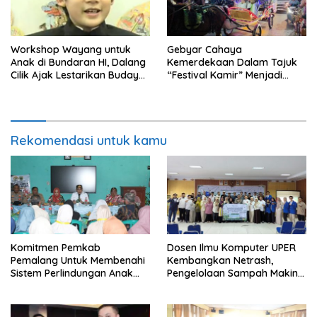
Workshop Wayang untuk
Gebyar Cahaya
Anak di Bundaran HI, Dalang
Kemerdekaan Dalam Tajuk
Cilik Ajak Lestarikan Budaya
“Festival Kamir” Menjadi
Indonesia
Rekonstruksi Kuliner Lokal
Pemalang Tahun 2026
Rekomendasi untuk kamu
Komitmen Pemkab
Dosen Ilmu Komputer UPER
Pemalang Untuk Membenahi
Kembangkan Netrash,
Sistem Perlindungan Anak
Pengelolaan Sampah Makin
Secara Menyeluruh di
Efisien
Lingkungan Sekolah