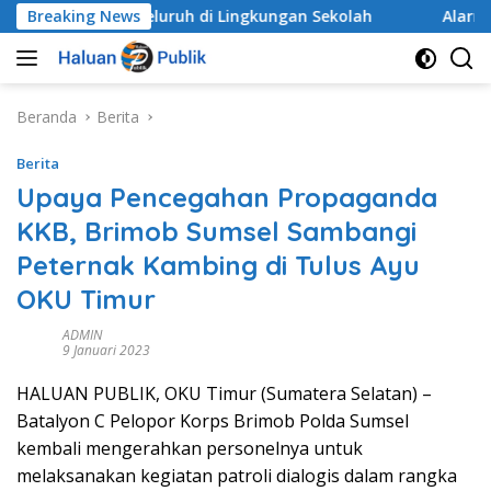
Langsung
ara Menyeluruh di Lingkungan Sekolah
Breaking News
Alarm Darurat
ke
konten
Beranda
Berita
Berita
Upaya Pencegahan Propaganda
KKB, Brimob Sumsel Sambangi
Peternak Kambing di Tulus Ayu
OKU Timur
ADMIN
9 Januari 2023
HALUAN PUBLIK, OKU Timur (Sumatera Selatan) –
Batalyon C Pelopor Korps Brimob Polda Sumsel
kembali mengerahkan personelnya untuk
melaksanakan kegiatan patroli dialogis dalam rangka