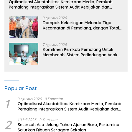
​Optimalisasi Akuntabilitas Kemitraan Media, Pemkab
Pemalang Integrasikan Sistem Audit Kebijakan dan
Pendataan Regulatif
9 Agustus 2026
Dampak Kekeringan Melanda Tiga
Kecamatan di Pemalang, dengan Total
Populasi Terdampak Mencapai 93 Ribu
Jiwa
7 Agustus 2026
Komitmen Pemkab Pemalang Untuk
Membenahi Sistem Perlindungan Anak
Secara Menyeluruh di Lingkungan
Sekolah
Popular Post
1
9 Agustus 2026
0 Komentar
​Optimalisasi Akuntabilitas Kemitraan Media, Pemkab
Pemalang Integrasikan Sistem Audit Kebijakan dan
Pendataan Regulatif
2
10 Juli 2026
0 Komentar
Secercah Asa Jelang Tahun Ajaran Baru, Pertamina
Salurkan Ribuan Seragam Sekolah