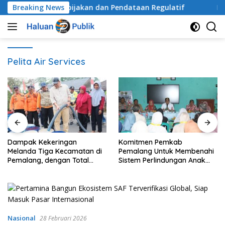
Langsung
 Sistem Audit Kebijakan dan Pendataan Regulatif
Breaking News
Dampa
ke
konten
Pelita Air Services
Dampak Kekeringan
Komitmen Pemkab
Melanda Tiga Kecamatan di
Pemalang Untuk Membenahi
Pemalang, dengan Total
Sistem Perlindungan Anak
Populasi Terdampak
Secara Menyeluruh di
Mencapai 93 Ribu Jiwa
Lingkungan Sekolah
Nasional
28 Februari 2026