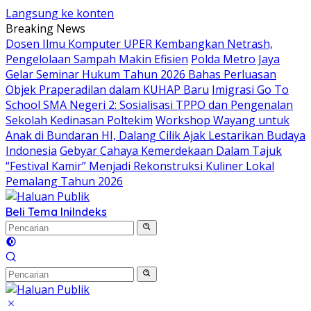
Langsung ke konten
Breaking News
Dosen Ilmu Komputer UPER Kembangkan Netrash,
Pengelolaan Sampah Makin Efisien
Polda Metro Jaya
Gelar Seminar Hukum Tahun 2026 Bahas Perluasan
Objek Praperadilan dalam KUHAP Baru
Imigrasi Go To
School SMA Negeri 2: Sosialisasi TPPO dan Pengenalan
Sekolah Kedinasan Poltekim
Workshop Wayang untuk
Anak di Bundaran HI, Dalang Cilik Ajak Lestarikan Budaya
Indonesia
Gebyar Cahaya Kemerdekaan Dalam Tajuk
“Festival Kamir” Menjadi Rekonstruksi Kuliner Lokal
Pemalang Tahun 2026
Beli Tema Ini
Indeks