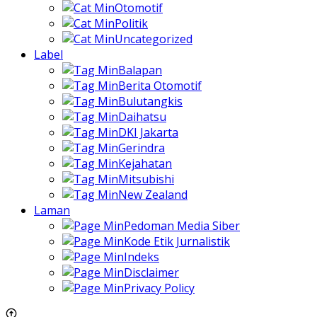
Otomotif
Politik
Uncategorized
Label
Balapan
Berita Otomotif
Bulutangkis
Daihatsu
DKI Jakarta
Gerindra
Kejahatan
Mitsubishi
New Zealand
Laman
Pedoman Media Siber
Kode Etik Jurnalistik
Indeks
Disclaimer
Privacy Policy