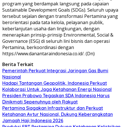
program yang berdampak langsung pada capaian
Sustainable Development Goals (SDGs). Seluruh upaya
tersebut sejalan dengan transformasi Pertamina yang
berorientasi pada tata kelola, pelayanan publik,
keberlanjutan usaha dan lingkungan, dengan
menerapkan prinsip-prinsip Environmental, Social &
Governance (ESG) di seluruh lini bisnis dan operasi
Pertamina, berkoordinasi dengan
https://www.danantaraindonesia.co.id/. (Dn)
Berita Terkait
Pemerintah Perkuat Integrasi Jaringan Gas Bumi
Nasional
Hadapi Tantangan Geopolitik, Indonesia Perkuat
Kolaborasi Untuk Jaga Ketahanan Energi Nasional
Presiden Prabowo Tegaskan SDA Indonesia Harus
Dinikmati Sepenuhnya oleh Rakyat
Pertamina Siagakan Infrastruktur dan Perkuat
Ketahanan Avtur Nasional, Dukung Keberangkatan
Jamaah Haji Indonesia 2026
Produksi EBT Pertamina Dukung Ketahanan Kelistrikan