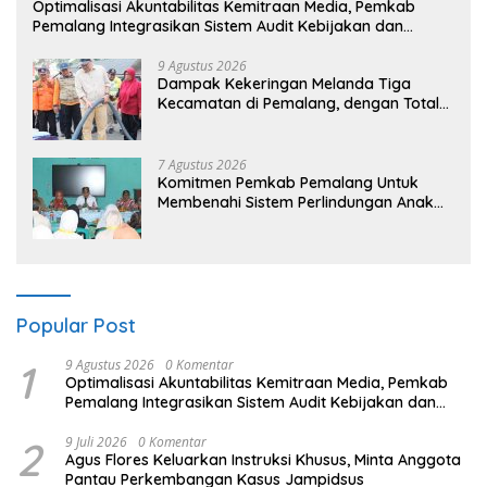
​Optimalisasi Akuntabilitas Kemitraan Media, Pemkab
Pemalang Integrasikan Sistem Audit Kebijakan dan
Pendataan Regulatif
9 Agustus 2026
Dampak Kekeringan Melanda Tiga
Kecamatan di Pemalang, dengan Total
Populasi Terdampak Mencapai 93 Ribu
Jiwa
7 Agustus 2026
Komitmen Pemkab Pemalang Untuk
Membenahi Sistem Perlindungan Anak
Secara Menyeluruh di Lingkungan
Sekolah
Popular Post
1
9 Agustus 2026
0 Komentar
​Optimalisasi Akuntabilitas Kemitraan Media, Pemkab
Pemalang Integrasikan Sistem Audit Kebijakan dan
Pendataan Regulatif
2
9 Juli 2026
0 Komentar
Agus Flores Keluarkan Instruksi Khusus, Minta Anggota
Pantau Perkembangan Kasus Jampidsus