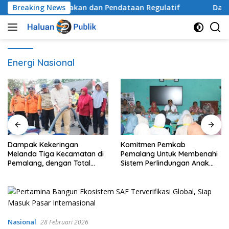
Langsung
stem Audit Kebijakan dan Pendataan Regulatif
Breaking News
Dampak 
ke
konten
Energi Nasional
Dampak Kekeringan
Komitmen Pemkab
Melanda Tiga Kecamatan di
Pemalang Untuk Membenahi
Pemalang, dengan Total
Sistem Perlindungan Anak
Populasi Terdampak
Secara Menyeluruh di
Mencapai 93 Ribu Jiwa
Lingkungan Sekolah
Nasional
28 Februari 2026