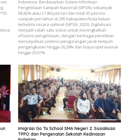
ahan
Indonesia. Berdasarkan Sistem Informasi
ng
Pengelolaan Sampah Nasional (SIPSN), sebanyak
UPTD
68,42% atau 21,84 juta ton dari total 35 juta ton
sampah per tahun di 295 kabupaten/kota belum
terkelola secara optimal (SIPSN, 2025). Digitalisasi
 desa
menjadi salah satu solusi untuk meningkatkan
efisiensi pengelolaan, dengan berbagai penelitian
menunjukkan potensi pengurangan jarak tempuh
pengangkutan hingga 30,28% dan biaya operasional
hingga 29,07%.
hun
Imigrasi Go To School SMA Negeri 2: Sosialisasi
TPPO dan Pengenalan Sekolah Kedinasan
Poltekim