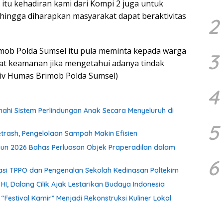
 itu kehadiran kami dari Kompi 2 juga untuk
ingga diharapkan masyarakat dapat beraktivitas
2
imob Polda Sumsel itu pula meminta kepada warga
3
at keamanan jika mengetahui adanya tindak
Div Humas Brimob Polda Sumsel)
4
i Sistem Perlindungan Anak Secara Menyeluruh di
5
rash, Pengelolaan Sampah Makin Efisien
un 2026 Bahas Perluasan Objek Praperadilan dalam
6
isasi TPPO dan Pengenalan Sekolah Kedinasan Poltekim
, Dalang Cilik Ajak Lestarikan Budaya Indonesia
stival Kamir” Menjadi Rekonstruksi Kuliner Lokal