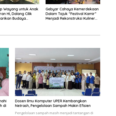
p Wayang untuk Anak
Gebyar Cahaya Kemerdekaan
an HI, Dalang Cilik
Dalam Tajuk “Festival Kamir”
tarikan Budaya
Menjadi Rekonstruksi Kuliner
a
Lokal Pemalang Tahun 2026
nahi
Dosen Ilmu Komputer UPER Kembangkan
h di
Netrash, Pengelolaan Sampah Makin Efisien
Pengelolaan sampah masih menjadi tantangan di