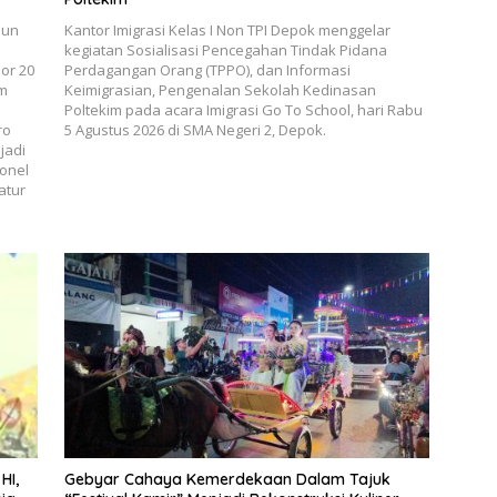
hun
Kantor Imigrasi Kelas I Non TPI Depok menggelar
kegiatan Sosialisasi Pencegahan Tindak Pidana
or 20
Perdagangan Orang (TPPO), dan Informasi
um
Keimigrasian, Pengenalan Sekolah Kedinasan
Poltekim pada acara Imigrasi Go To School, hari Rabu
ro
5 Agustus 2026 di SMA Negeri 2, Depok.
jadi
onel
atur
HI,
Gebyar Cahaya Kemerdekaan Dalam Tajuk