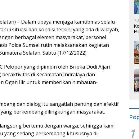
7 
elatan) – Dalam upaya menjaga kamtibmas selalu
K
ui situasi dan kondisi terkini yang ada di wilayah,
Me
dengan berbagai elemen masyarakat, personel
Se
mob Polda Sumsel rutin melaksanakan kegiatan
, Sumatera Selatan. Sabtu (17/12/2022).
 C Pelopor yang dipimpin oleh Bripka Dodi Aljari
eraktivitas di Kecamatan Indralaya dan
en Ogan Ilir untuk memberikan himbauan-
mbang dan dialog itu sangatlah penting dan efektif
i yang berkembang dilingkungan masyarakat.
Pop
at langsung bertemu dengan warga, sehingga kami
1
isu yang sedang berkembang khususnya di