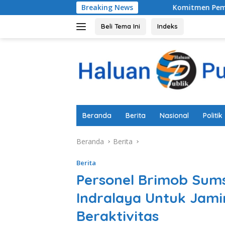
Langsung
Breaking News
Komitmen Pemkab Pemalang Untu
ke
konten
Beli Tema Ini
Indeks
Beranda
Berita
Nasional
Politik
Beranda
Berita
Berita
Personel Brimob Sum
Indralaya Untuk Jam
Beraktivitas