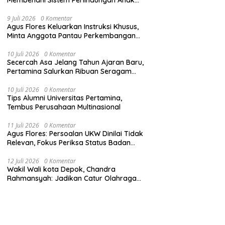
Secara Menyeluruh di Lingkungan Sekolah
9 Juli 2026
0 Komentar
Agus Flores Keluarkan Instruksi Khusus,
Minta Anggota Pantau Perkembangan
Kasus Jampidsus
10 Juli 2026
0 Komentar
Secercah Asa Jelang Tahun Ajaran Baru,
Pertamina Salurkan Ribuan Seragam
Sekolah
10 Juli 2026
0 Komentar
Tips Alumni Universitas Pertamina,
Tembus Perusahaan Multinasional
11 Juli 2026
0 Komentar
Agus Flores: Persoalan UKW Dinilai Tidak
Relevan, Fokus Periksa Status Badan
Hukum Media
12 Juli 2026
0 Komentar
Wakil Wali kota Depok, Chandra
Rahmansyah: Jadikan Catur Olahraga
Anak-Anak Depok