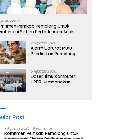
Agustus 2026
omitmen Pemkab Pemalang Untuk
mbenahi Sistem Perlindungan Anak
cara Menyeluruh di Lingkungan Sekolah
7 Agustus 2026
Alarm Darurat Mutu
Pendidikan Pemalang:
Ketika Sekolah Tanpa
Mata dan Telinga
6 Agustus 2026
Dosen Ilmu Komputer
UPER Kembangkan
Netrash, Pengelolaan
Sampah Makin Efisien
ular Post
7 Agustus 2026
0 Komentar
Komitmen Pemkab Pemalang Untuk
Membenahi Sistem Perlindungan Anak