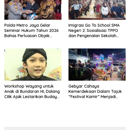
Polda Metro Jaya Gelar
Imigrasi Go To School SMA
Seminar Hukum Tahun 2026
Negeri 2: Sosialisasi TPPO
Bahas Perluasan Objek
dan Pengenalan Sekolah
Praperadilan dalam KUHAP
Kedinasan Poltekim
Baru
Workshop Wayang untuk
Gebyar Cahaya
Anak di Bundaran HI, Dalang
Kemerdekaan Dalam Tajuk
Cilik Ajak Lestarikan Budaya
“Festival Kamir” Menjadi
Indonesia
Rekonstruksi Kuliner Lokal
Pemalang Tahun 2026