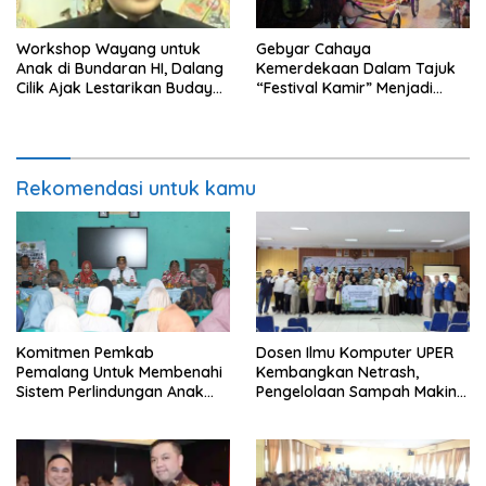
Workshop Wayang untuk
Gebyar Cahaya
Anak di Bundaran HI, Dalang
Kemerdekaan Dalam Tajuk
Cilik Ajak Lestarikan Budaya
“Festival Kamir” Menjadi
Indonesia
Rekonstruksi Kuliner Lokal
Pemalang Tahun 2026
Rekomendasi untuk kamu
Komitmen Pemkab
Dosen Ilmu Komputer UPER
Pemalang Untuk Membenahi
Kembangkan Netrash,
Sistem Perlindungan Anak
Pengelolaan Sampah Makin
Secara Menyeluruh di
Efisien
Lingkungan Sekolah