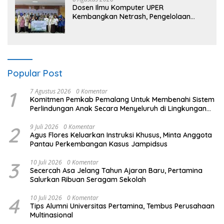
Dosen Ilmu Komputer UPER
Kembangkan Netrash, Pengelolaan
Sampah Makin Efisien
Popular Post
1
7 Agustus 2026
0 Komentar
Komitmen Pemkab Pemalang Untuk Membenahi Sistem
Perlindungan Anak Secara Menyeluruh di Lingkungan
Sekolah
2
9 Juli 2026
0 Komentar
Agus Flores Keluarkan Instruksi Khusus, Minta Anggota
Pantau Perkembangan Kasus Jampidsus
3
10 Juli 2026
0 Komentar
Secercah Asa Jelang Tahun Ajaran Baru, Pertamina
Salurkan Ribuan Seragam Sekolah
4
10 Juli 2026
0 Komentar
Tips Alumni Universitas Pertamina, Tembus Perusahaan
Multinasional