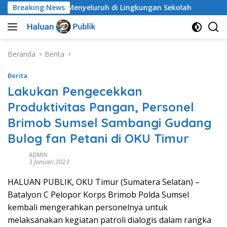
Langsung
k Secara Menyeluruh di Lingkungan Sekolah
Breaking News
Alarm Da
ke
konten
Beranda
Berita
Berita
Lakukan Pengecekkan
Produktivitas Pangan, Personel
Brimob Sumsel Sambangi Gudang
Bulog fan Petani di OKU Timur
ADMIN
3 Januari 2023
HALUAN PUBLIK, OKU Timur (Sumatera Selatan) –
Batalyon C Pelopor Korps Brimob Polda Sumsel
kembali mengerahkan personelnya untuk
melaksanakan kegiatan patroli dialogis dalam rangka