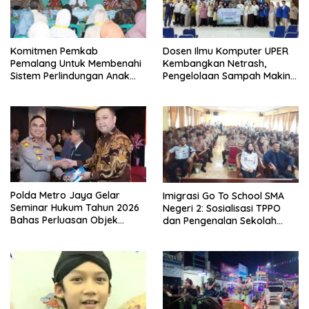
Komitmen Pemkab
Dosen Ilmu Komputer UPER
Pemalang Untuk Membenahi
Kembangkan Netrash,
Sistem Perlindungan Anak
Pengelolaan Sampah Makin
Secara Menyeluruh di
Efisien
Lingkungan Sekolah
Polda Metro Jaya Gelar
Imigrasi Go To School SMA
Seminar Hukum Tahun 2026
Negeri 2: Sosialisasi TPPO
Bahas Perluasan Objek
dan Pengenalan Sekolah
Praperadilan dalam KUHAP
Kedinasan Poltekim
Baru