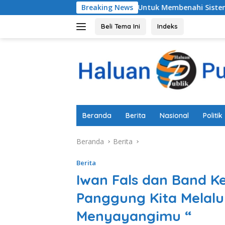
Langsung
Pemkab Pemalang Untuk Membenahi Sistem Perlindungan Anak 
Breaking News
ke
konten
Beli Tema Ini
Indeks
Beranda
Berita
Nasional
Politik
Beranda
Berita
Berita
Iwan Fals dan Band K
Panggung Kita Melalu
Menyayangimu “