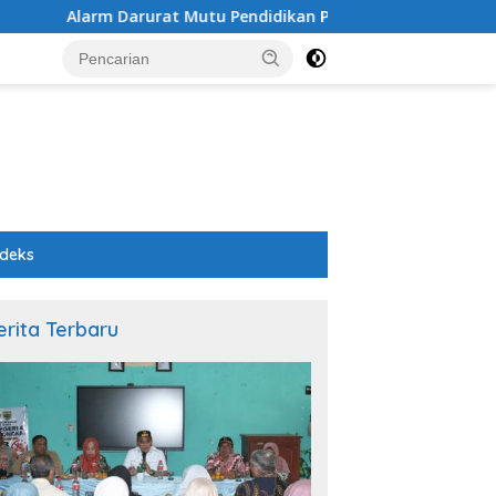
rat Mutu Pendidikan Pemalang: Ketika Sekolah Tanpa Mata da
ndeks
erita Terbaru