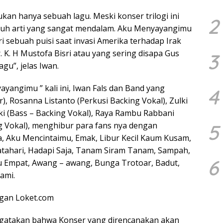
ukan hanya sebuah lagu. Meski konser trilogi ini
2
 penuh arti yang sangat mendalam. Aku Menyayangimu
ri sebuah puisi saat invasi Amerika terhadap Irak
. K. H Mustofa Bisri atau yang sering disapa Gus
3
gu”, jelas Iwan.
yangimu ” kali ini, Iwan Fals dan Band yang
4
r), Rosanna Listanto (Perkusi Backing Vokal), Zulki
ikki (Bass – Backing Vokal), Raya Rambu Rabbani
5
ng Vokal), menghibur para fans nya dengan
 Aku Mencintaimu, Emak, Libur Kecil Kaum Kusam,
atahari, Hadapi Saja, Tanam Siram Tanam, Sampah,
6
gu Empat, Awang – awang, Bunga Trotoar, Badut,
ami.
ngan Loket.com
ngatakan bahwa Konser yang direncanakan akan