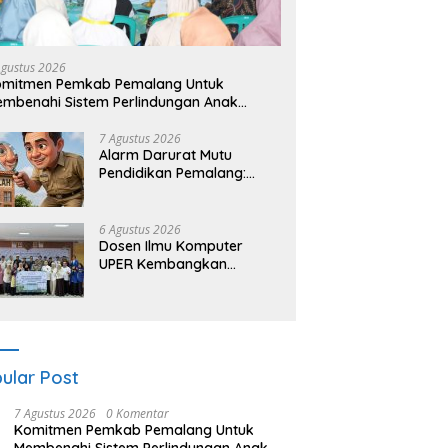
Agustus 2026
omitmen Pemkab Pemalang Untuk
mbenahi Sistem Perlindungan Anak
cara Menyeluruh di Lingkungan Sekolah
7 Agustus 2026
Alarm Darurat Mutu
Pendidikan Pemalang:
Ketika Sekolah Tanpa
Mata dan Telinga
6 Agustus 2026
Dosen Ilmu Komputer
UPER Kembangkan
Netrash, Pengelolaan
Sampah Makin Efisien
ular Post
7 Agustus 2026
0 Komentar
Komitmen Pemkab Pemalang Untuk
Membenahi Sistem Perlindungan Anak