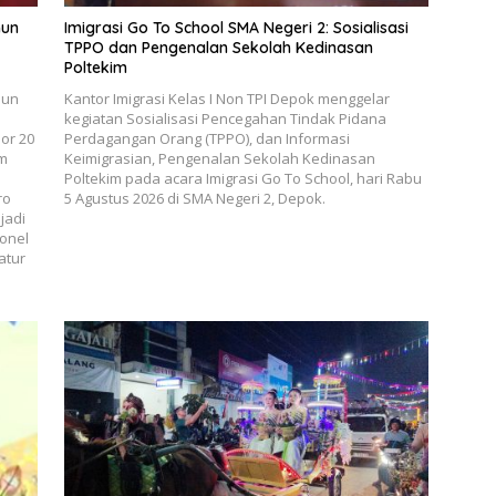
hun
Imigrasi Go To School SMA Negeri 2: Sosialisasi
TPPO dan Pengenalan Sekolah Kedinasan
Poltekim
hun
Kantor Imigrasi Kelas I Non TPI Depok menggelar
kegiatan Sosialisasi Pencegahan Tindak Pidana
or 20
Perdagangan Orang (TPPO), dan Informasi
um
Keimigrasian, Pengenalan Sekolah Kedinasan
Poltekim pada acara Imigrasi Go To School, hari Rabu
ro
5 Agustus 2026 di SMA Negeri 2, Depok.
jadi
onel
atur