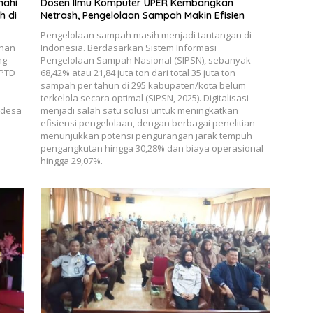
nahi
Dosen Ilmu Komputer UPER Kembangkan
h di
Netrash, Pengelolaan Sampah Makin Efisien
Pengelolaan sampah masih menjadi tantangan di
ahan
Indonesia. Berdasarkan Sistem Informasi
ng
Pengelolaan Sampah Nasional (SIPSN), sebanyak
UPTD
68,42% atau 21,84 juta ton dari total 35 juta ton
sampah per tahun di 295 kabupaten/kota belum
terkelola secara optimal (SIPSN, 2025). Digitalisasi
 desa
menjadi salah satu solusi untuk meningkatkan
efisiensi pengelolaan, dengan berbagai penelitian
menunjukkan potensi pengurangan jarak tempuh
pengangkutan hingga 30,28% dan biaya operasional
hingga 29,07%.