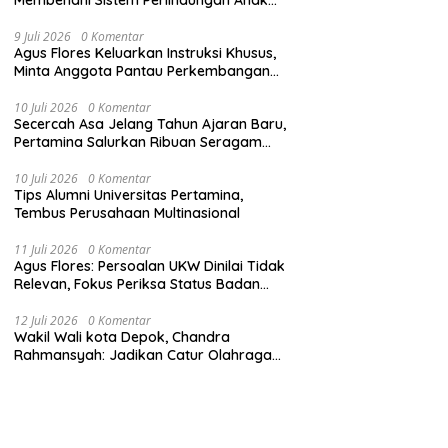
Secara Menyeluruh di Lingkungan Sekolah
9 Juli 2026
0 Komentar
Agus Flores Keluarkan Instruksi Khusus,
Minta Anggota Pantau Perkembangan
Kasus Jampidsus
10 Juli 2026
0 Komentar
Secercah Asa Jelang Tahun Ajaran Baru,
Pertamina Salurkan Ribuan Seragam
Sekolah
10 Juli 2026
0 Komentar
Tips Alumni Universitas Pertamina,
Tembus Perusahaan Multinasional
11 Juli 2026
0 Komentar
Agus Flores: Persoalan UKW Dinilai Tidak
Relevan, Fokus Periksa Status Badan
Hukum Media
12 Juli 2026
0 Komentar
Wakil Wali kota Depok, Chandra
Rahmansyah: Jadikan Catur Olahraga
Anak-Anak Depok