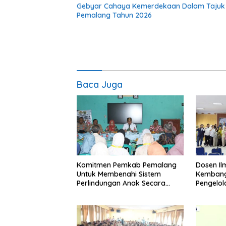
Gebyar Cahaya Kemerdekaan Dalam Tajuk “Fe
Pemalang Tahun 2026
Baca Juga
Komitmen Pemkab Pemalang
Dosen I
Untuk Membenahi Sistem
Kembang
Perlindungan Anak Secara
Pengelo
Menyeluruh di Lingkungan
Efisien
Sekolah