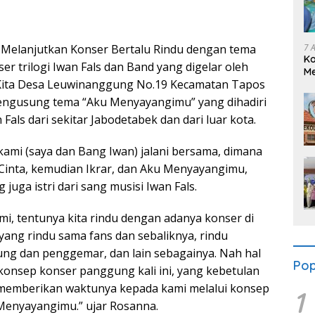
7 
 Melanjutkan Konser Bertalu Rindu dengan tema
K
ser trilogi Iwan Fals dan Band yang digelar oleh
Me
ita Desa Leuwinanggung No.19 Kecamatan Tapos
Se
mengusung tema “Aku Menyayangimu” yang dihadiri
 Fals dari sekitar Jabodetabek dan dari luar kota.
 kami (saya dan Bang Iwan) jalani bersama, dimana
Cinta, kemudian Ikrar, dan Aku Menyayangimu,
juga istri dari sang musisi Iwan Fals.
mi, tentunya kita rindu dengan adanya konser di
yang rindu sama fans dan sebaliknya, rindu
ng dan penggemar, dan lain sebagainya. Nah hal
Pop
konsep konser panggung kali ini, yang kebetulan
memberikan waktunya kepada kami melalui konsep
1
 Menyayangimu.” ujar Rosanna.