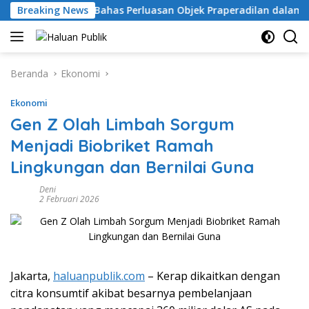
Langsung
 Tahun 2026 Bahas Perluasan Objek Praperadilan dalam KUHAP 
Breaking News
ke
konten
Beranda
Ekonomi
Ekonomi
Gen Z Olah Limbah Sorgum
Menjadi Biobriket Ramah
Lingkungan dan Bernilai Guna
Deni
2 Februari 2026
Jakarta,
haluanpublik.com
– Kerap dikaitkan dengan
citra konsumtif akibat besarnya pembelanjaan