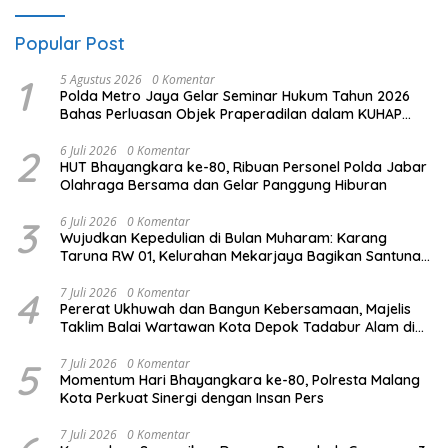
Popular Post
1
5 Agustus 2026
0 Komentar
Polda Metro Jaya Gelar Seminar Hukum Tahun 2026
Bahas Perluasan Objek Praperadilan dalam KUHAP
Baru
2
6 Juli 2026
0 Komentar
HUT Bhayangkara ke-80, Ribuan Personel Polda Jabar
Olahraga Bersama dan Gelar Panggung Hiburan
3
6 Juli 2026
0 Komentar
Wujudkan Kepedulian di Bulan Muharam: Karang
Taruna RW 01, Kelurahan Mekarjaya Bagikan Santunan
ke Puluhan Anak Yatim
4
7 Juli 2026
0 Komentar
Pererat Ukhuwah dan Bangun Kebersamaan, Majelis
Taklim Balai Wartawan Kota Depok Tadabur Alam di
Kawasan Gunung Gede
5
7 Juli 2026
0 Komentar
Momentum Hari Bhayangkara ke-80, Polresta Malang
Kota Perkuat Sinergi dengan Insan Pers
7 Juli 2026
0 Komentar