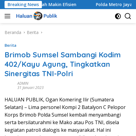
Langsung
laan Sampah Makin Efisien
Breaking News
Polda Metro Jaya Gelar Se
ke
konten
Beranda
Berita
Berita
Brimob Sumsel Sambangi Kodim
402/Kayu Agung, Tingkatkan
Sinergitas TNI-Polri
ADMIN
31 Januari 2023
HALUAN PUBLIK, Ogan Komering Ilir (Sumatera
Selatan) – Lima personel Kompi 2 Batalyon C Pelopor
Korps Brimob Polda Sumsel kembali menyambangi
serta bersilaturahmi ke Mako atau Pos TNI, disela
kegiatan patroli dialogis ke masyarakat. Hal ini