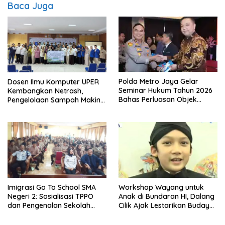
Baca Juga
Polda Metro Jaya Gelar
Dosen Ilmu Komputer UPER
Seminar Hukum Tahun 2026
Kembangkan Netrash,
Bahas Perluasan Objek
Pengelolaan Sampah Makin
Praperadilan dalam KUHAP
Efisien
Baru
Imigrasi Go To School SMA
Workshop Wayang untuk
Negeri 2: Sosialisasi TPPO
Anak di Bundaran HI, Dalang
dan Pengenalan Sekolah
Cilik Ajak Lestarikan Budaya
Kedinasan Poltekim
Indonesia