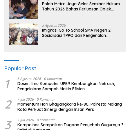
Polda Metro Jaya Gelar Seminar Hukum
Tahun 2026 Bahas Perluasan Objek
Praperadilan dalam KUHAP Baru
5 Agustus 2026
Imigrasi Go To School SMA Negeri 2:
Sosialisasi TPPO dan Pengenalan
Sekolah Kedinasan Poltekim
Popular Post
1
6 Agustus 2026
0 Komentar
Dosen Ilmu Komputer UPER Kembangkan Netrash,
Pengelolaan Sampah Makin Efisien
2
7 Juli 2026
0 Komentar
Momentum Hari Bhayangkara ke-80, Polresta Malang
Kota Perkuat Sinergi dengan Insan Pers
3
7 Juli 2026
0 Komentar
Kompolnas Sampaikan Dugaan Penyebab Gugurnya 3