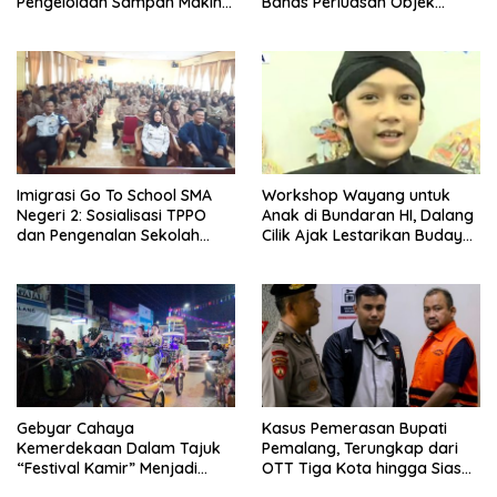
Pengelolaan Sampah Makin
Bahas Perluasan Objek
Efisien
Praperadilan dalam KUHAP
Baru
Imigrasi Go To School SMA
Workshop Wayang untuk
Negeri 2: Sosialisasi TPPO
Anak di Bundaran HI, Dalang
dan Pengenalan Sekolah
Cilik Ajak Lestarikan Budaya
Kedinasan Poltekim
Indonesia
Gebyar Cahaya
Kasus Pemerasan Bupati
Kemerdekaan Dalam Tajuk
Pemalang, Terungkap dari
“Festival Kamir” Menjadi
OTT Tiga Kota hingga Siasat
Rekonstruksi Kuliner Lokal
Timer Chat Oknum KPK