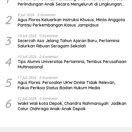
Perlindungan Anak Secara Menyeluruh di Lingkungan
Sekolah
2
9 Juli 2026
0 Komentar
Agus Flores Keluarkan Instruksi Khusus, Minta Anggota
Pantau Perkembangan Kasus Jampidsus
3
10 Juli 2026
0 Komentar
Secercah Asa Jelang Tahun Ajaran Baru, Pertamina
Salurkan Ribuan Seragam Sekolah
4
10 Juli 2026
0 Komentar
Tips Alumni Universitas Pertamina, Tembus Perusahaan
Multinasional
5
11 Juli 2026
0 Komentar
Agus Flores: Persoalan UKW Dinilai Tidak Relevan,
Fokus Periksa Status Badan Hukum Media
6
12 Juli 2026
0 Komentar
Wakil Wali kota Depok, Chandra Rahmansyah: Jadikan
Catur Olahraga Anak-Anak Depok