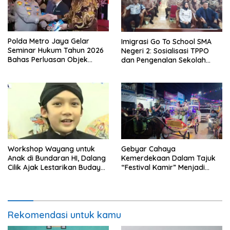
Polda Metro Jaya Gelar
Imigrasi Go To School SMA
Seminar Hukum Tahun 2026
Negeri 2: Sosialisasi TPPO
Bahas Perluasan Objek
dan Pengenalan Sekolah
Praperadilan dalam KUHAP
Kedinasan Poltekim
Baru
Workshop Wayang untuk
Gebyar Cahaya
Anak di Bundaran HI, Dalang
Kemerdekaan Dalam Tajuk
Cilik Ajak Lestarikan Budaya
“Festival Kamir” Menjadi
Indonesia
Rekonstruksi Kuliner Lokal
Pemalang Tahun 2026
Rekomendasi untuk kamu