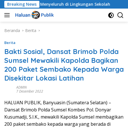
Langsung
ak Secara Menyeluruh di Lingkungan Sekolah
Breaking News
Alarm D
ke
konten
Beranda
Berita
Berita
Bakti Sosial, Dansat Brimob Polda
Sumsel Mewakili Kapolda Bagikan
200 Paket Sembako Kepada Warga
Disekitar Lokasi Latihan
ADMIN
7 Desember 2022
HALUAN PUBLIK, Banyuasin (Sumatera Selatan) –
Dansat Brimob Polda Sumsel Kombes Pol. Donyar
Kusumadji, S.I.K., mewakili Kapolda Sumsel membagikan
200 paket sembako kepada warga yang berada di