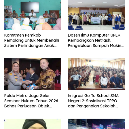
Komitmen Pemkab
Dosen Ilmu Komputer UPER
Pemalang Untuk Membenahi
Kembangkan Netrash,
Sistem Perlindungan Anak
Pengelolaan Sampah Makin
Secara Menyeluruh di
Efisien
Lingkungan Sekolah
Polda Metro Jaya Gelar
Imigrasi Go To School SMA
Seminar Hukum Tahun 2026
Negeri 2: Sosialisasi TPPO
Bahas Perluasan Objek
dan Pengenalan Sekolah
Praperadilan dalam KUHAP
Kedinasan Poltekim
Baru