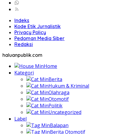
Indeks
Kode Etik Jurnalistik
Privacy Policy
Pedoman Media Siber
Redaksi
haluanpublik.com
Home
Kategori
Berita
Hukum & Kriminal
Olahraga
Otomotif
Politik
Uncategorized
Label
Balapan
Berita Otomotif