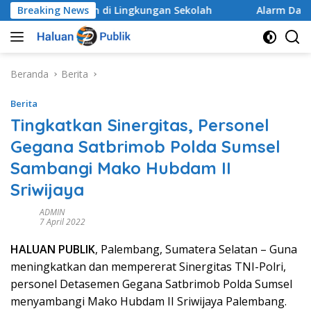
Langsung
Menyeluruh di Lingkungan Sekolah
Breaking News
Alarm Darurat Mut
ke
konten
Beranda
Berita
Berita
Tingkatkan Sinergitas, Personel
Gegana Satbrimob Polda Sumsel
Sambangi Mako Hubdam II
Sriwijaya
ADMIN
7 April 2022
HALUAN PUBLIK
, Palembang, Sumatera Selatan – Guna
meningkatkan dan mempererat Sinergitas TNI-Polri,
personel Detasemen Gegana Satbrimob Polda Sumsel
menyambangi Mako Hubdam II Sriwijaya Palembang.