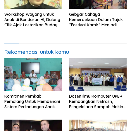
Workshop Wayang untuk
Gebyar Cahaya
Anak di Bundaran HI, Dalang
Kemerdekaan Dalam Tajuk
Cilik Ajak Lestarikan Budaya
“Festival Kamir” Menjadi
Indonesia
Rekonstruksi Kuliner Lokal
Pemalang Tahun 2026
Rekomendasi untuk kamu
Komitmen Pemkab
Dosen Ilmu Komputer UPER
Pemalang Untuk Membenahi
Kembangkan Netrash,
Sistem Perlindungan Anak
Pengelolaan Sampah Makin
Secara Menyeluruh di
Efisien
Lingkungan Sekolah