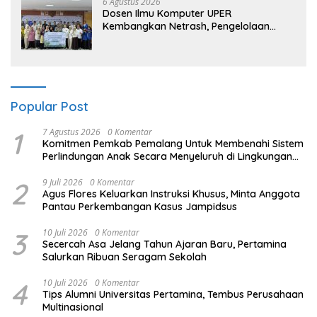
6 Agustus 2026
Dosen Ilmu Komputer UPER
Kembangkan Netrash, Pengelolaan
Sampah Makin Efisien
Popular Post
1
7 Agustus 2026
0 Komentar
Komitmen Pemkab Pemalang Untuk Membenahi Sistem
Perlindungan Anak Secara Menyeluruh di Lingkungan
Sekolah
2
9 Juli 2026
0 Komentar
Agus Flores Keluarkan Instruksi Khusus, Minta Anggota
Pantau Perkembangan Kasus Jampidsus
3
10 Juli 2026
0 Komentar
Secercah Asa Jelang Tahun Ajaran Baru, Pertamina
Salurkan Ribuan Seragam Sekolah
4
10 Juli 2026
0 Komentar
Tips Alumni Universitas Pertamina, Tembus Perusahaan
Multinasional