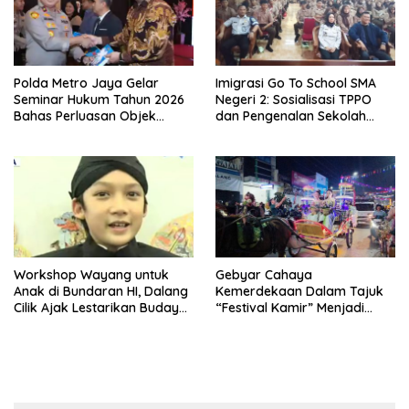
Polda Metro Jaya Gelar
Imigrasi Go To School SMA
Seminar Hukum Tahun 2026
Negeri 2: Sosialisasi TPPO
Bahas Perluasan Objek
dan Pengenalan Sekolah
Praperadilan dalam KUHAP
Kedinasan Poltekim
Baru
Workshop Wayang untuk
Gebyar Cahaya
Anak di Bundaran HI, Dalang
Kemerdekaan Dalam Tajuk
Cilik Ajak Lestarikan Budaya
“Festival Kamir” Menjadi
Indonesia
Rekonstruksi Kuliner Lokal
Pemalang Tahun 2026