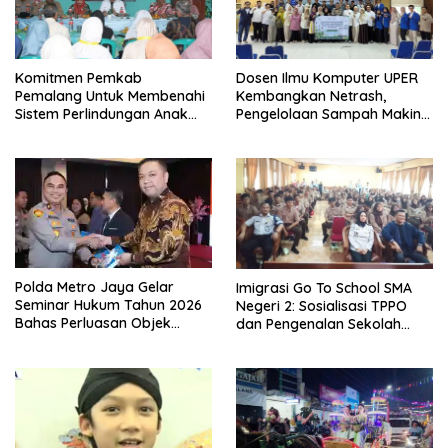
Komitmen Pemkab
Dosen Ilmu Komputer UPER
Pemalang Untuk Membenahi
Kembangkan Netrash,
Sistem Perlindungan Anak
Pengelolaan Sampah Makin
Secara Menyeluruh di
Efisien
Lingkungan Sekolah
Polda Metro Jaya Gelar
Imigrasi Go To School SMA
Seminar Hukum Tahun 2026
Negeri 2: Sosialisasi TPPO
Bahas Perluasan Objek
dan Pengenalan Sekolah
Praperadilan dalam KUHAP
Kedinasan Poltekim
Baru