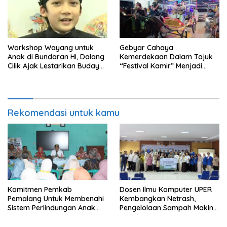
Workshop Wayang untuk
Gebyar Cahaya
Anak di Bundaran HI, Dalang
Kemerdekaan Dalam Tajuk
Cilik Ajak Lestarikan Budaya
“Festival Kamir” Menjadi
Indonesia
Rekonstruksi Kuliner Lokal
Pemalang Tahun 2026
Rekomendasi untuk kamu
Komitmen Pemkab
Dosen Ilmu Komputer UPER
Pemalang Untuk Membenahi
Kembangkan Netrash,
Sistem Perlindungan Anak
Pengelolaan Sampah Makin
Secara Menyeluruh di
Efisien
Lingkungan Sekolah