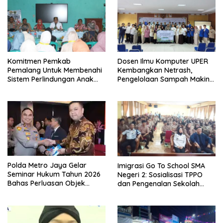
Komitmen Pemkab
Dosen Ilmu Komputer UPER
Pemalang Untuk Membenahi
Kembangkan Netrash,
Sistem Perlindungan Anak
Pengelolaan Sampah Makin
Secara Menyeluruh di
Efisien
Lingkungan Sekolah
Polda Metro Jaya Gelar
Imigrasi Go To School SMA
Seminar Hukum Tahun 2026
Negeri 2: Sosialisasi TPPO
Bahas Perluasan Objek
dan Pengenalan Sekolah
Praperadilan dalam KUHAP
Kedinasan Poltekim
Baru