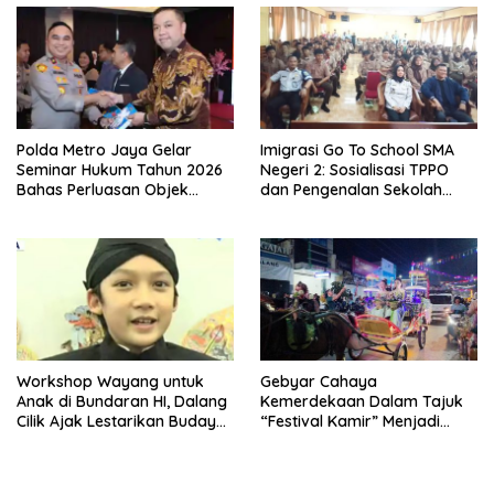
Polda Metro Jaya Gelar
Imigrasi Go To School SMA
Seminar Hukum Tahun 2026
Negeri 2: Sosialisasi TPPO
Bahas Perluasan Objek
dan Pengenalan Sekolah
Praperadilan dalam KUHAP
Kedinasan Poltekim
Baru
Workshop Wayang untuk
Gebyar Cahaya
Anak di Bundaran HI, Dalang
Kemerdekaan Dalam Tajuk
Cilik Ajak Lestarikan Budaya
“Festival Kamir” Menjadi
Indonesia
Rekonstruksi Kuliner Lokal
Pemalang Tahun 2026