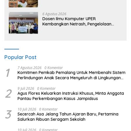
dan Telinga
6 Agustus 2026
Dosen Ilmu Komputer UPER
Kembangkan Netrash, Pengelolaan
Sampah Makin Efisien
Popular Post
1
7 Agustus 2026
0 Komentar
Komitmen Pemkab Pemalang Untuk Membenahi Sistem
Perlindungan Anak Secara Menyeluruh di Lingkungan
Sekolah
2
9 Juli 2026
0 Komentar
Agus Flores Keluarkan Instruksi Khusus, Minta Anggota
Pantau Perkembangan Kasus Jampidsus
3
10 Juli 2026
0 Komentar
Secercah Asa Jelang Tahun Ajaran Baru, Pertamina
Salurkan Ribuan Seragam Sekolah
10 Juli 2026
0 Komentar