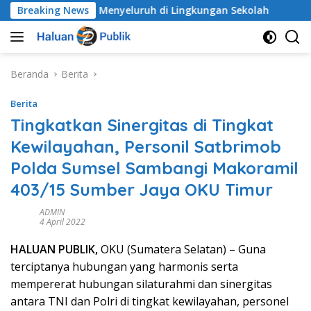
Langsung
nak Secara Menyeluruh di Lingkungan Sekolah
Breaking News
Alarm 
ke
konten
Beranda
Berita
Berita
Tingkatkan Sinergitas di Tingkat
Kewilayahan, Personil Satbrimob
Polda Sumsel Sambangi Makoramil
403/15 Sumber Jaya OKU Timur
ADMIN
4 April 2022
HALUAN PUBLIK,
OKU (Sumatera Selatan) – Guna
terciptanya hubungan yang harmonis serta
mempererat hubungan silaturahmi dan sinergitas
antara TNI dan Polri di tingkat kewilayahan, personel