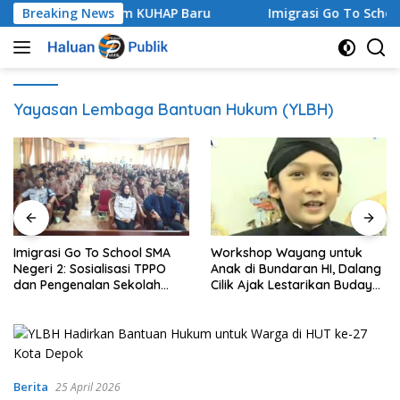
Langsung
raperadilan dalam KUHAP Baru
Breaking News
Imigrasi Go To School S
ke
konten
Yayasan Lembaga Bantuan Hukum (YLBH)
Imigrasi Go To School SMA
Workshop Wayang untuk
Negeri 2: Sosialisasi TPPO
Anak di Bundaran HI, Dalang
dan Pengenalan Sekolah
Cilik Ajak Lestarikan Budaya
Kedinasan Poltekim
Indonesia
Berita
25 April 2026