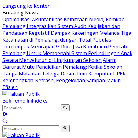
Langsung ke konten
Breaking News
​Optimalisasi Akuntabilitas Kemitraan Media, Pemkab
Pemalang Integrasikan Sistem Audit Kebijakan dan
Pendataan Regulatif
Dampak Kekeringan Melanda Tiga
Kecamatan di Pemalang, dengan Total Populasi
Terdampak Mencapai 93 Ribu Jiwa
Komitmen Pemkab
Pemalang Untuk Membenahi Sistem Perlindungan Anak
Secara Menyeluruh di Lingkungan Sekolah
Alarm
Darurat Mutu Pendidikan Pemalang: Ketika Sekolah
Tanpa Mata dan Telinga
Dosen Ilmu Komputer UPER
Kembangkan Netrash, Pengelolaan Sampah Makin
Efisien
Beli Tema Ini
Indeks