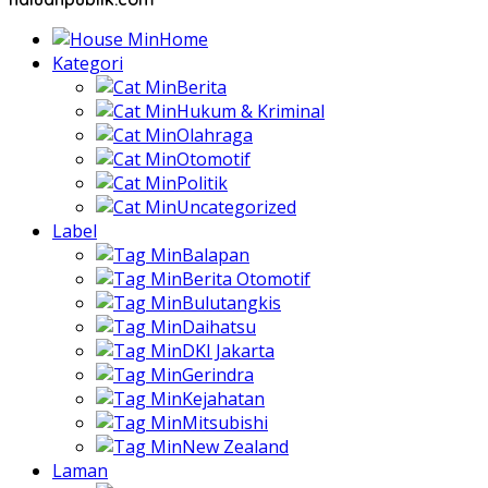
Home
Kategori
Berita
Hukum & Kriminal
Olahraga
Otomotif
Politik
Uncategorized
Label
Balapan
Berita Otomotif
Bulutangkis
Daihatsu
DKI Jakarta
Gerindra
Kejahatan
Mitsubishi
New Zealand
Laman