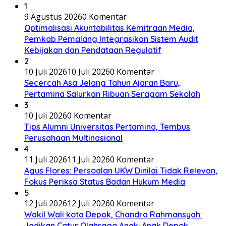
1
9 Agustus 2026
0 Komentar
​Optimalisasi Akuntabilitas Kemitraan Media,
Pemkab Pemalang Integrasikan Sistem Audit
Kebijakan dan Pendataan Regulatif
2
10 Juli 2026
10 Juli 2026
0 Komentar
Secercah Asa Jelang Tahun Ajaran Baru,
Pertamina Salurkan Ribuan Seragam Sekolah
3
10 Juli 2026
0 Komentar
Tips Alumni Universitas Pertamina, Tembus
Perusahaan Multinasional
4
11 Juli 2026
11 Juli 2026
0 Komentar
Agus Flores: Persoalan UKW Dinilai Tidak Relevan,
Fokus Periksa Status Badan Hukum Media
5
12 Juli 2026
12 Juli 2026
0 Komentar
Wakil Wali kota Depok, Chandra Rahmansyah:
Jadikan Catur Olahraga Anak-Anak Depok