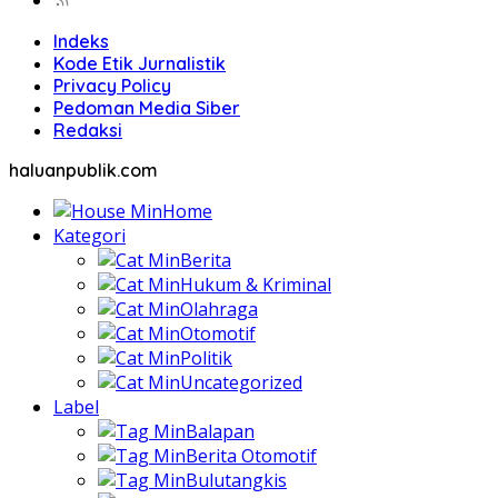
Indeks
Kode Etik Jurnalistik
Privacy Policy
Pedoman Media Siber
Redaksi
haluanpublik.com
Home
Kategori
Berita
Hukum & Kriminal
Olahraga
Otomotif
Politik
Uncategorized
Label
Balapan
Berita Otomotif
Bulutangkis