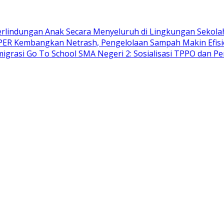
lindungan Anak Secara Menyeluruh di Lingkungan Sekola
ER Kembangkan Netrash, Pengelolaan Sampah Makin Efis
migrasi Go To School SMA Negeri 2: Sosialisasi TPPO dan P