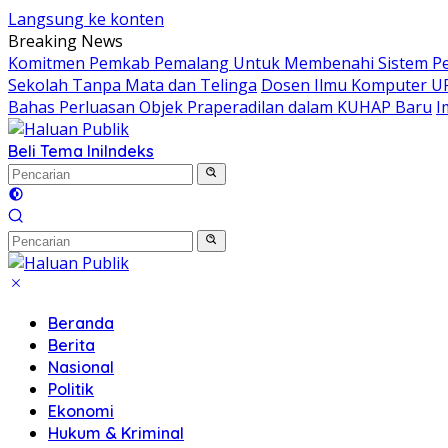
Langsung ke konten
Breaking News
Komitmen Pemkab Pemalang Untuk Membenahi Sistem Per
Sekolah Tanpa Mata dan Telinga
Dosen Ilmu Komputer UP
Bahas Perluasan Objek Praperadilan dalam KUHAP Baru
I
Beli Tema Ini
Indeks
Beranda
Berita
Nasional
Politik
Ekonomi
Hukum & Kriminal