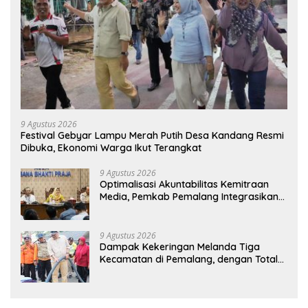
9 Agustus 2026
Festival Gebyar Lampu Merah Putih Desa Kandang Resmi
Dibuka, Ekonomi Warga Ikut Terangkat
9 Agustus 2026
​Optimalisasi Akuntabilitas Kemitraan
Media, Pemkab Pemalang Integrasikan
Sistem Audit Kebijakan dan Pendataan
Regulatif
9 Agustus 2026
Dampak Kekeringan Melanda Tiga
Kecamatan di Pemalang, dengan Total
Populasi Terdampak Mencapai 93 Ribu
Jiwa