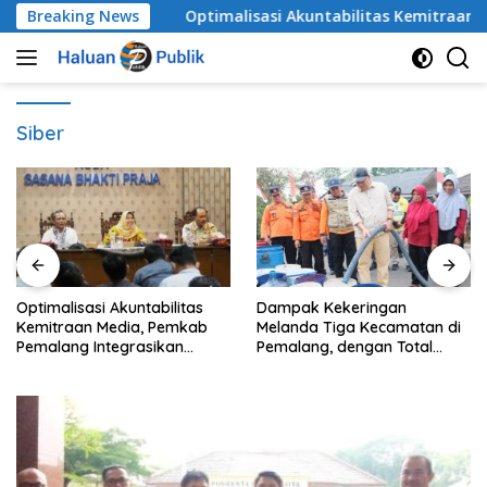
Langsung
 Terangkat
Breaking News
​Optimalisasi Akuntabilitas Kemitraan Med
ke
konten
Siber
​Optimalisasi Akuntabilitas
Dampak Kekeringan
Kemitraan Media, Pemkab
Melanda Tiga Kecamatan di
Pemalang Integrasikan
Pemalang, dengan Total
Sistem Audit Kebijakan dan
Populasi Terdampak
Pendataan Regulatif
Mencapai 93 Ribu Jiwa