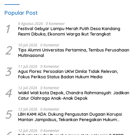
Popular Post
1
9 Agustus 2026
0 Komentar
Festival Gebyar Lampu Merah Putih Desa Kandang
Resmi Dibuka, Ekonomi Warga Ikut Terangkat
2
10 Juli 2026
0 Komentar
Tips Alumni Universitas Pertamina, Tembus Perusahaan
Multinasional
3
11 Juli 2026
0 Komentar
Agus Flores: Persoalan UKW Dinilai Tidak Relevan,
Fokus Periksa Status Badan Hukum Media
4
12 Juli 2026
0 Komentar
Wakil Wali kota Depok, Chandra Rahmansyah: Jadikan
Catur Olahraga Anak-Anak Depok
5
12 Juli 2026
0 Komentar
LBH KAMI ADA: Dukung Pengusutan Dugaan Korupsi
Mantan Jampidsus, Tekankan Penegakan Hukum
Berintegritas
12 Juli 2026
0 Komentar