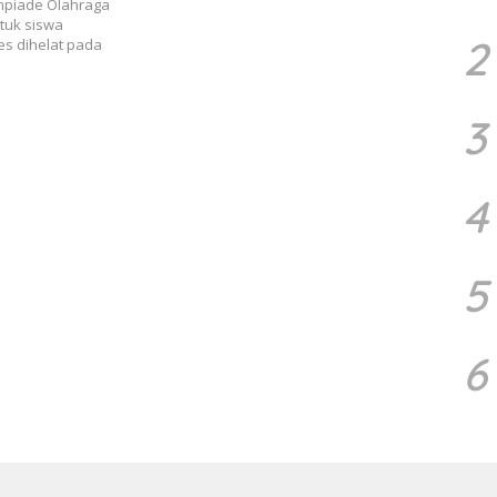
impiade Olahraga
tuk siswa
2
es dihelat pada
3
4
5
6