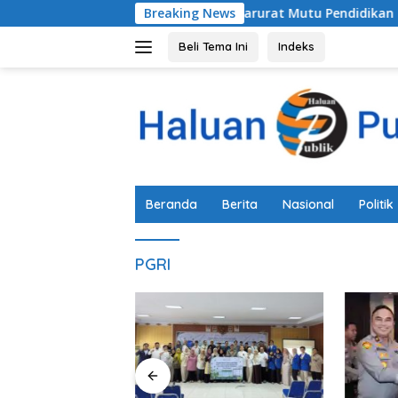
Langsung
Breaking News
Alarm Darurat Mutu Pendidikan Pemala
ke
konten
Beli Tema Ini
Indeks
Beranda
Berita
Nasional
Politik
PGRI