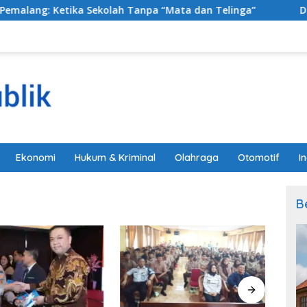
ng: Ketika Sekolah Tanpa “Mata dan Telinga”
Dosen Il
Ekonomi
Hukum & Kriminal
Olahraga
Otomotif
I
B