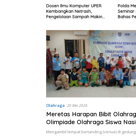
Dosen Ilmu Komputer UPER
Polda Me
at Mutu Pendidikan
Kembangkan Netrash,
Seminar
etika Sekolah
Pengelolaan Sampah Makin
Bahas Pe
 dan Telinga”
Efisien
Prapera
Baru
Olahraga
20 Mei 2026
Meretas Harapan Bibit Olahrag
Olimpiade Olahraga Siswa Nas
Tahun 2026
Mengambil tempat bertanding (venue) di gedung