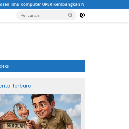
mu Komputer UPER Kembangkan Netrash, Pengelolaan Sampah M
ndeks
erita Terbaru