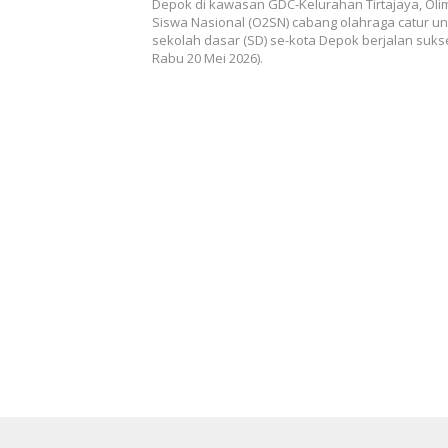
Depok di kawasan GDC-Kelurahan Tirtajaya, Ol
Siswa Nasional (O2SN) cabang olahraga catur un
sekolah dasar (SD) se-kota Depok berjalan suks
Rabu 20 Mei 2026).