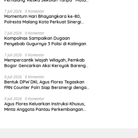
dan Telinga”
7 Juli 2026
0 Komentar
Momentum Hari Bhayangkara ke-80,
Polresta Malang Kota Perkuat Sinergi
dengan Insan Pers
7 Juli 2026
0 Komentar
Kompolnas Sampaikan Dugaan
Penyebab Gugurnya 3 Polisi di Katingan
7 Juli 2026
0 Komentar
Mempercantik Wajah Wilayah, Pemkab
Bogor Gencarkan Aksi Keroyok Bareng
Bebersih
9 Juli 2026
0 Komentar
Bentuk DPW DKI, Agus Flores Tegaskan
FRN Counter Polri Siap Bersinergi dengan
Jabar
9 Juli 2026
0 Komentar
Agus Flores Keluarkan Instruksi Khusus,
Minta Anggota Pantau Perkembangan
Kasus Jampidsus