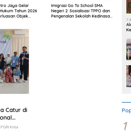
tro Jaya Gelar
Imigrasi Go To School SMA
Work
 Hukum Tahun 2026
Negeri 2: Sosialisasi TPPO dan
di Bu
rluasan Objek
Pengenalan Sekolah Kedinasan
Ajak 
7 
dilan dalam KUHAP
Poltekim
Indon
Al
Ke
a Catur di
Pop
ional
1
 PGRI Kota