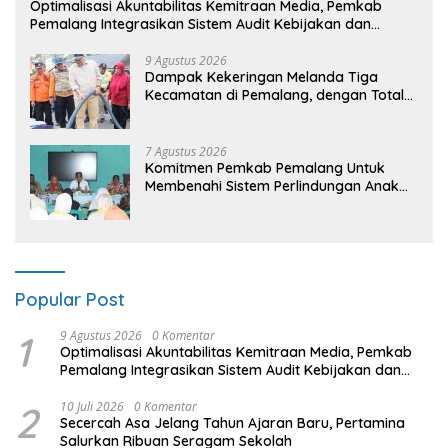
​Optimalisasi Akuntabilitas Kemitraan Media, Pemkab
Pemalang Integrasikan Sistem Audit Kebijakan dan
Pendataan Regulatif
9 Agustus 2026
Dampak Kekeringan Melanda Tiga
Kecamatan di Pemalang, dengan Total
Populasi Terdampak Mencapai 93 Ribu
Jiwa
7 Agustus 2026
Komitmen Pemkab Pemalang Untuk
Membenahi Sistem Perlindungan Anak
Secara Menyeluruh di Lingkungan
Sekolah
Popular Post
1
9 Agustus 2026
0 Komentar
​Optimalisasi Akuntabilitas Kemitraan Media, Pemkab
Pemalang Integrasikan Sistem Audit Kebijakan dan
Pendataan Regulatif
2
10 Juli 2026
0 Komentar
Secercah Asa Jelang Tahun Ajaran Baru, Pertamina
Salurkan Ribuan Seragam Sekolah