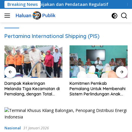
Langsung
Sistem Audit Kebijakan dan Pendataan Regulatif
Breaking News
Dampa
ke
konten
Pertamina International Shipping (PIS)
Dampak Kekeringan
Komitmen Pemkab
Melanda Tiga Kecamatan di
Pemalang Untuk Membenahi
Pemalang, dengan Total
Sistem Perlindungan Anak
Populasi Terdampak
Secara Menyeluruh di
Mencapai 93 Ribu Jiwa
Lingkungan Sekolah
Nasional
31 Januari 2026