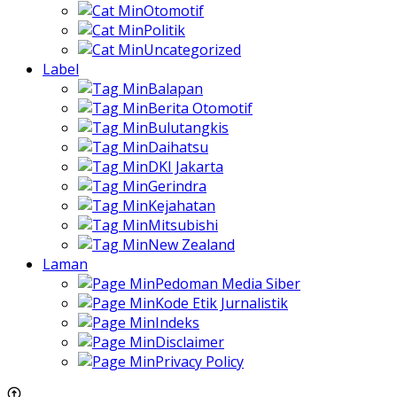
Otomotif
Politik
Uncategorized
Label
Balapan
Berita Otomotif
Bulutangkis
Daihatsu
DKI Jakarta
Gerindra
Kejahatan
Mitsubishi
New Zealand
Laman
Pedoman Media Siber
Kode Etik Jurnalistik
Indeks
Disclaimer
Privacy Policy