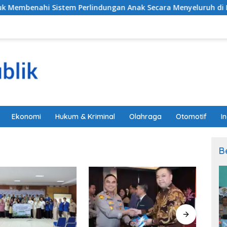
nahi Sistem Perlindungan Anak Secara Menyeluruh di Lingk
Ekonomi
Hukum & Kriminal
Olahraga
Otomotif
I
B