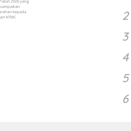
Patuh 2026 yang
 disampaikan
2
 arahan kepada
ngan NTMC
3
4
5
6