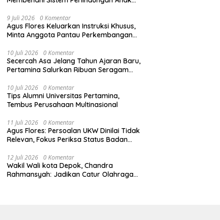
Secara Menyeluruh di Lingkungan Sekolah
9 Juli 2026
0 Komentar
Agus Flores Keluarkan Instruksi Khusus,
Minta Anggota Pantau Perkembangan
Kasus Jampidsus
10 Juli 2026
0 Komentar
Secercah Asa Jelang Tahun Ajaran Baru,
Pertamina Salurkan Ribuan Seragam
Sekolah
10 Juli 2026
0 Komentar
Tips Alumni Universitas Pertamina,
Tembus Perusahaan Multinasional
11 Juli 2026
0 Komentar
Agus Flores: Persoalan UKW Dinilai Tidak
Relevan, Fokus Periksa Status Badan
Hukum Media
12 Juli 2026
0 Komentar
Wakil Wali kota Depok, Chandra
Rahmansyah: Jadikan Catur Olahraga
Anak-Anak Depok