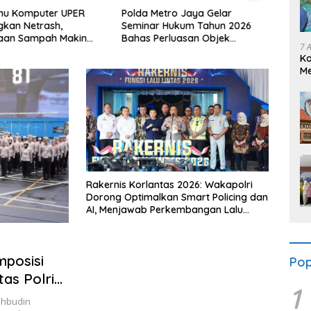
lmu Komputer UPER
Polda Metro Jaya Gelar
Imigr
kan Netrash,
Seminar Hukum Tahun 2026
Neger
laan Sampah Makin
Bahas Perluasan Objek
Peng
7 
Praperadilan dalam KUHAP
Polte
K
Baru
Me
Se
Rakernis Korlantas 2026: Wakapolri
Dorong Optimalkan Smart Policing dan
AI, Menjawab Perkembangan Lalu
Lintas Nasional yang Semakin
Kompleks
mposisi
Pop
as Polri
1
ahbudin