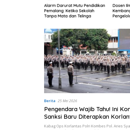
Alarm Darurat Mutu Pendidikan
Dosen I
emkab Pemalang
Pemalang: Ketika Sekolah
Kembang
nahi Sistem
Tanpa Mata dan Telinga
Pengelo
n Anak Secara
Efisien
di Lingkungan
Berita
25 Mei 2026
Pengendara Wajib Tahu! Ini Ko
Sanksi Baru Diterapkan Korlant
di Operasi Patuh 2026
Kabag Ops Korlantas Polri Kombes Pol. Aries Sy