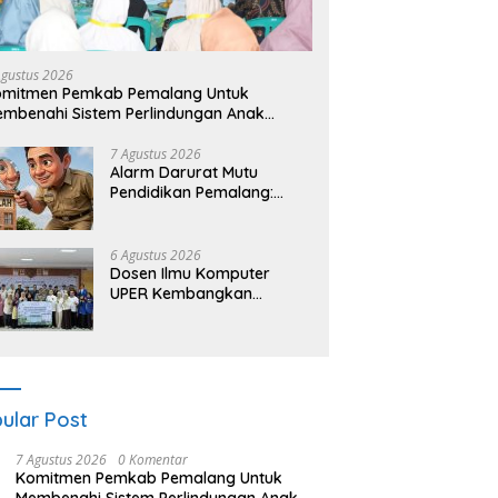
asi Go To School SMA
Workshop Wayang untuk Anak
G
i 2: Sosialisasi TPPO dan
di Bundaran HI, Dalang Cilik
D
enalan Sekolah Kedinasan
Ajak Lestarikan Budaya
M
Agustus 2026
kim
Indonesia
L
omitmen Pemkab Pemalang Untuk
mbenahi Sistem Perlindungan Anak
cara Menyeluruh di Lingkungan Sekolah
7 Agustus 2026
Alarm Darurat Mutu
Pendidikan Pemalang:
Ketika Sekolah Tanpa
Mata dan Telinga
6 Agustus 2026
Dosen Ilmu Komputer
UPER Kembangkan
Netrash, Pengelolaan
Sampah Makin Efisien
ular Post
7 Agustus 2026
0 Komentar
Komitmen Pemkab Pemalang Untuk
Membenahi Sistem Perlindungan Anak