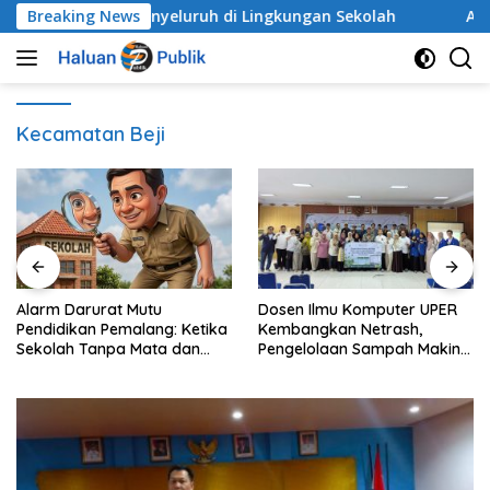
Langsung
ak Secara Menyeluruh di Lingkungan Sekolah
Breaking News
Alarm D
ke
konten
Kecamatan Beji
Alarm Darurat Mutu
Dosen Ilmu Komputer UPER
Pendidikan Pemalang: Ketika
Kembangkan Netrash,
Sekolah Tanpa Mata dan
Pengelolaan Sampah Makin
Telinga
Efisien