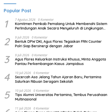
Popular Post
1
7 Agustus 2026
0 Komentar
Komitmen Pemkab Pemalang Untuk Membenahi Sistem
Perlindungan Anak Secara Menyeluruh di Lingkungan
Sekolah
2
9 Juli 2026
0 Komentar
Bentuk DPW DKI, Agus Flores Tegaskan FRN Counter
Polri Siap Bersinergi dengan Jabar
3
9 Juli 2026
0 Komentar
Agus Flores Keluarkan Instruksi Khusus, Minta Anggota
Pantau Perkembangan Kasus Jampidsus
4
10 Juli 2026
0 Komentar
Secercah Asa Jelang Tahun Ajaran Baru, Pertamina
Salurkan Ribuan Seragam Sekolah
5
10 Juli 2026
0 Komentar
Tips Alumni Universitas Pertamina, Tembus Perusahaan
Multinasional
11 Juli 2026
0 Komentar