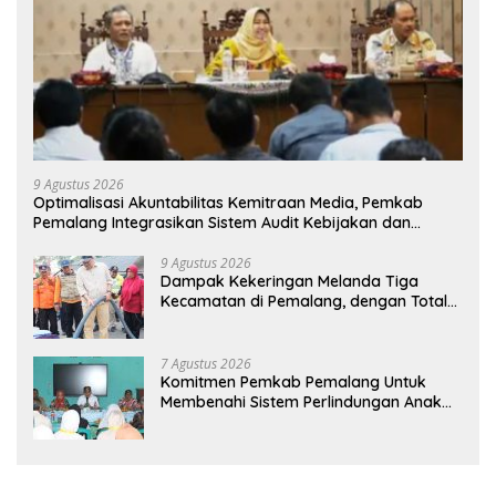
9 Agustus 2026
​Optimalisasi Akuntabilitas Kemitraan Media, Pemkab
Pemalang Integrasikan Sistem Audit Kebijakan dan
Pendataan Regulatif
9 Agustus 2026
Dampak Kekeringan Melanda Tiga
Kecamatan di Pemalang, dengan Total
Populasi Terdampak Mencapai 93 Ribu
Jiwa
7 Agustus 2026
Komitmen Pemkab Pemalang Untuk
Membenahi Sistem Perlindungan Anak
Secara Menyeluruh di Lingkungan
Sekolah