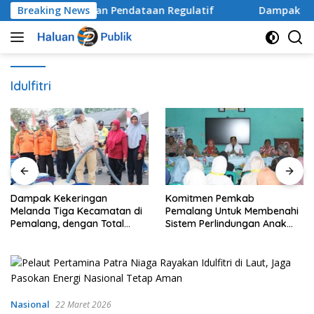
Langsung
udit Kebijakan dan Pendataan Regulatif
Breaking News
Dampak Kekeri
ke
konten
Idulfitri
Dampak Kekeringan
Komitmen Pemkab
Melanda Tiga Kecamatan di
Pemalang Untuk Membenahi
Pemalang, dengan Total
Sistem Perlindungan Anak
Populasi Terdampak
Secara Menyeluruh di
Mencapai 93 Ribu Jiwa
Lingkungan Sekolah
Nasional
22 Maret 2026