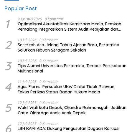
Popular Post
1
9 Agustus 2026
0 Komentar
​Optimalisasi Akuntabilitas Kemitraan Media, Pemkab
Pemalang Integrasikan Sistem Audit Kebijakan dan
Pendataan Regulatif
2
10 Juli 2026
0 Komentar
Secercah Asa Jelang Tahun Ajaran Baru, Pertamina
Salurkan Ribuan Seragam Sekolah
3
10 Juli 2026
0 Komentar
Tips Alumni Universitas Pertamina, Tembus Perusahaan
Multinasional
4
11 Juli 2026
0 Komentar
Agus Flores: Persoalan UKW Dinilai Tidak Relevan,
Fokus Periksa Status Badan Hukum Media
5
12 Juli 2026
0 Komentar
Wakil Wali kota Depok, Chandra Rahmansyah: Jadikan
Catur Olahraga Anak-Anak Depok
6
12 Juli 2026
0 Komentar
LBH KAMI ADA: Dukung Pengusutan Dugaan Korupsi