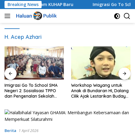
Langsung
Praperadilan dalam KUHAP Baru
Breaking News
Imigrasi Go To School 
ke
konten
H. Acep Azhari
Imigrasi Go To School SMA
Workshop Wayang untuk
Negeri 2: Sosialisasi TPPO
Anak di Bundaran HI, Dalang
dan Pengenalan Sekolah
Cilik Ajak Lestarikan Budaya
Kedinasan Poltekim
Indonesia
Berita
1 April 2026