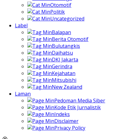
Otomotif
Politik
Uncategorized
Label
Balapan
Berita Otomotif
Bulutangkis
Daihatsu
DKI Jakarta
Gerindra
Kejahatan
Mitsubishi
New Zealand
Laman
Pedoman Media Siber
Kode Etik Jurnalistik
Indeks
Disclaimer
Privacy Policy