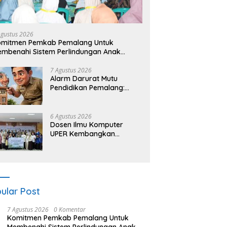
kshop Wayang untuk Anak
Gebyar Cahaya Kemerdekaan
undaran HI, Dalang Cilik
Dalam Tajuk “Festival Kamir”
 Lestarikan Budaya
Menjadi Rekonstruksi Kuliner
Agustus 2026
nesia
Lokal Pemalang Tahun 2026
omitmen Pemkab Pemalang Untuk
mbenahi Sistem Perlindungan Anak
cara Menyeluruh di Lingkungan Sekolah
7 Agustus 2026
Alarm Darurat Mutu
Pendidikan Pemalang:
Ketika Sekolah Tanpa
Mata dan Telinga
6 Agustus 2026
Dosen Ilmu Komputer
UPER Kembangkan
Netrash, Pengelolaan
Sampah Makin Efisien
ular Post
7 Agustus 2026
0 Komentar
Komitmen Pemkab Pemalang Untuk
Membenahi Sistem Perlindungan Anak