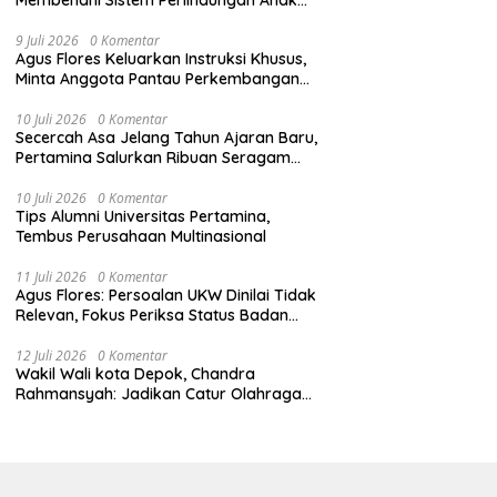
Secara Menyeluruh di Lingkungan Sekolah
9 Juli 2026
0 Komentar
Agus Flores Keluarkan Instruksi Khusus,
Minta Anggota Pantau Perkembangan
Kasus Jampidsus
10 Juli 2026
0 Komentar
Secercah Asa Jelang Tahun Ajaran Baru,
Pertamina Salurkan Ribuan Seragam
Sekolah
10 Juli 2026
0 Komentar
Tips Alumni Universitas Pertamina,
Tembus Perusahaan Multinasional
11 Juli 2026
0 Komentar
Agus Flores: Persoalan UKW Dinilai Tidak
Relevan, Fokus Periksa Status Badan
Hukum Media
12 Juli 2026
0 Komentar
Wakil Wali kota Depok, Chandra
Rahmansyah: Jadikan Catur Olahraga
Anak-Anak Depok