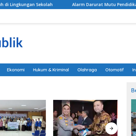
ngkungan Sekolah
Alarm Darurat Mutu Pendidikan Pem
Ekonomi
Hukum & Kriminal
Olahraga
Otomotif
I
B