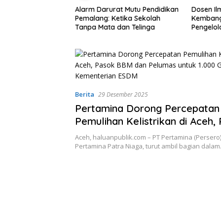
rat Mutu Pendidikan
Dosen Ilmu Komputer UPER
Polda M
Ketika Sekolah
Kembangkan Netrash,
Semina
 dan Telinga
Pengelolaan Sampah Makin
Bahas P
Efisien
Praper
Baru
Berita
29 Desember 2025
Pertamina Dorong Percepatan
Pemulihan Kelistrikan di Aceh,
BBM dan Pelumas untuk 1.000
Aceh, haluanpublik.com – PT Pertamina (Persero)
Bantuan Kementerian ESDM
Pertamina Patra Niaga, turut ambil bagian dala