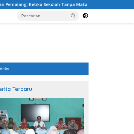
alang: Ketika Sekolah Tanpa Mata dan Telinga
Dosen 
ndeks
erita Terbaru