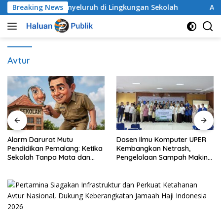
Langsung
nak Secara Menyeluruh di Lingkungan Sekolah
Breaking News
Alarm 
ke
konten
Avtur
Alarm Darurat Mutu
Dosen Ilmu Komputer UPER
Pendidikan Pemalang: Ketika
Kembangkan Netrash,
Sekolah Tanpa Mata dan
Pengelolaan Sampah Makin
Telinga
Efisien