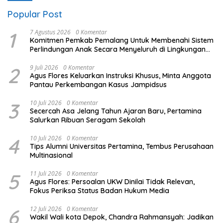
Popular Post
1
7 Agustus 2026
0 Komentar
Komitmen Pemkab Pemalang Untuk Membenahi Sistem
Perlindungan Anak Secara Menyeluruh di Lingkungan
Sekolah
2
9 Juli 2026
0 Komentar
Agus Flores Keluarkan Instruksi Khusus, Minta Anggota
Pantau Perkembangan Kasus Jampidsus
3
10 Juli 2026
0 Komentar
Secercah Asa Jelang Tahun Ajaran Baru, Pertamina
Salurkan Ribuan Seragam Sekolah
4
10 Juli 2026
0 Komentar
Tips Alumni Universitas Pertamina, Tembus Perusahaan
Multinasional
5
11 Juli 2026
0 Komentar
Agus Flores: Persoalan UKW Dinilai Tidak Relevan,
Fokus Periksa Status Badan Hukum Media
6
12 Juli 2026
0 Komentar
Wakil Wali kota Depok, Chandra Rahmansyah: Jadikan