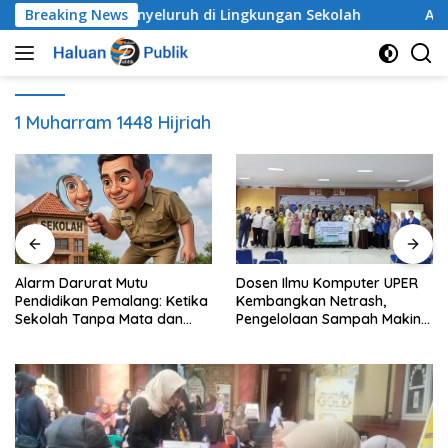
Langsung
ak Secara Menyeluruh di Lingkungan Sekolah
Breaking News
Alarm D
ke
konten
1 Muharram 1448 Hijriah
Alarm Darurat Mutu
Dosen Ilmu Komputer UPER
Pendidikan Pemalang: Ketika
Kembangkan Netrash,
Sekolah Tanpa Mata dan
Pengelolaan Sampah Makin
Telinga
Efisien