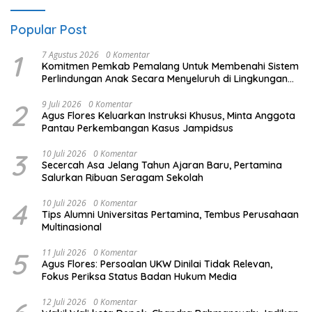
Popular Post
1
7 Agustus 2026
0 Komentar
Komitmen Pemkab Pemalang Untuk Membenahi Sistem
Perlindungan Anak Secara Menyeluruh di Lingkungan
Sekolah
2
9 Juli 2026
0 Komentar
Agus Flores Keluarkan Instruksi Khusus, Minta Anggota
Pantau Perkembangan Kasus Jampidsus
3
10 Juli 2026
0 Komentar
Secercah Asa Jelang Tahun Ajaran Baru, Pertamina
Salurkan Ribuan Seragam Sekolah
4
10 Juli 2026
0 Komentar
Tips Alumni Universitas Pertamina, Tembus Perusahaan
Multinasional
5
11 Juli 2026
0 Komentar
Agus Flores: Persoalan UKW Dinilai Tidak Relevan,
Fokus Periksa Status Badan Hukum Media
12 Juli 2026
0 Komentar