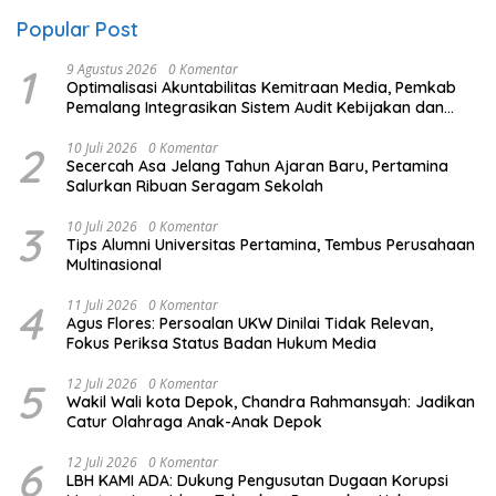
Popular Post
1
9 Agustus 2026
0 Komentar
​Optimalisasi Akuntabilitas Kemitraan Media, Pemkab
Pemalang Integrasikan Sistem Audit Kebijakan dan
Pendataan Regulatif
2
10 Juli 2026
0 Komentar
Secercah Asa Jelang Tahun Ajaran Baru, Pertamina
Salurkan Ribuan Seragam Sekolah
3
10 Juli 2026
0 Komentar
Tips Alumni Universitas Pertamina, Tembus Perusahaan
Multinasional
4
11 Juli 2026
0 Komentar
Agus Flores: Persoalan UKW Dinilai Tidak Relevan,
Fokus Periksa Status Badan Hukum Media
5
12 Juli 2026
0 Komentar
Wakil Wali kota Depok, Chandra Rahmansyah: Jadikan
Catur Olahraga Anak-Anak Depok
6
12 Juli 2026
0 Komentar
LBH KAMI ADA: Dukung Pengusutan Dugaan Korupsi