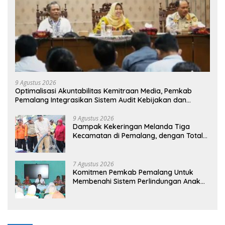
9 Agustus 2026
​Optimalisasi Akuntabilitas Kemitraan Media, Pemkab
Pemalang Integrasikan Sistem Audit Kebijakan dan
Pendataan Regulatif
9 Agustus 2026
Dampak Kekeringan Melanda Tiga
Kecamatan di Pemalang, dengan Total
Populasi Terdampak Mencapai 93 Ribu
Jiwa
7 Agustus 2026
Komitmen Pemkab Pemalang Untuk
Membenahi Sistem Perlindungan Anak
Secara Menyeluruh di Lingkungan
Sekolah