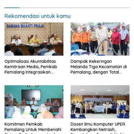
Rekomendasi untuk kamu
​Optimalisasi Akuntabilitas
Dampak Kekeringan
Kemitraan Media, Pemkab
Melanda Tiga Kecamatan di
Pemalang Integrasikan
Pemalang, dengan Total
Sistem Audit Kebijakan dan
Populasi Terdampak
Pendataan Regulatif
Mencapai 93 Ribu Jiwa
Komitmen Pemkab
Dosen Ilmu Komputer UPER
Pemalang Untuk Membenahi
Kembangkan Netrash,