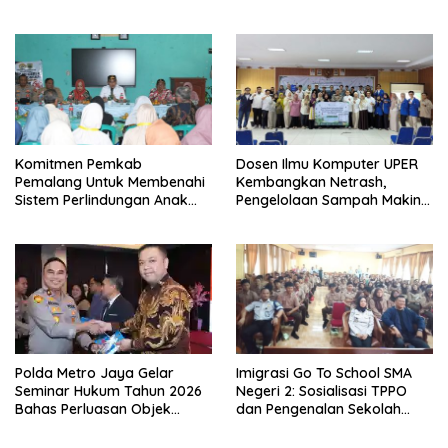
Sistem Audit Kebijakan dan
Populasi Terdampak
Pendataan Regulatif
Mencapai 93 Ribu Jiwa
Komitmen Pemkab
Dosen Ilmu Komputer UPER
Pemalang Untuk Membenahi
Kembangkan Netrash,
Sistem Perlindungan Anak
Pengelolaan Sampah Makin
Secara Menyeluruh di
Efisien
Lingkungan Sekolah
Polda Metro Jaya Gelar
Imigrasi Go To School SMA
Seminar Hukum Tahun 2026
Negeri 2: Sosialisasi TPPO
Bahas Perluasan Objek
dan Pengenalan Sekolah
Praperadilan dalam KUHAP
Kedinasan Poltekim
Baru