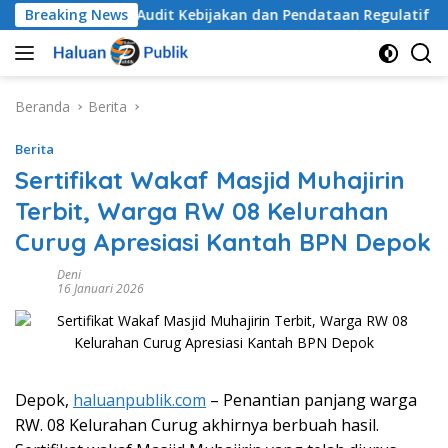
Langsung
an Sistem Audit Kebijakan dan Pendataan Regulatif
Breaking News
Dam
ke
konten
Beranda
Berita
Berita
Sertifikat Wakaf Masjid Muhajirin
Terbit, Warga RW 08 Kelurahan
Curug Apresiasi Kantah BPN Depok
Deni
16 Januari 2026
Depok,
haluanpublik.com
– Penantian panjang warga
RW. 08 Kelurahan Curug akhirnya berbuah hasil.