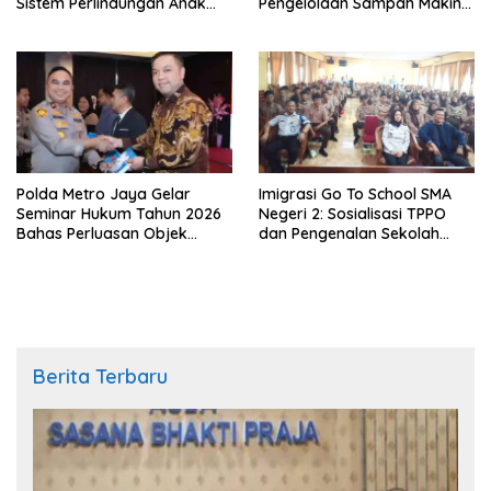
Sistem Perlindungan Anak
Pengelolaan Sampah Makin
Secara Menyeluruh di
Efisien
Lingkungan Sekolah
Polda Metro Jaya Gelar
Imigrasi Go To School SMA
Seminar Hukum Tahun 2026
Negeri 2: Sosialisasi TPPO
Bahas Perluasan Objek
dan Pengenalan Sekolah
Praperadilan dalam KUHAP
Kedinasan Poltekim
Baru
Berita Terbaru