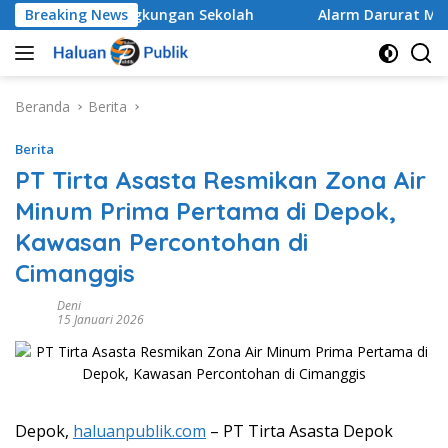
Langsung
ruh di Lingkungan Sekolah
Breaking News
Alarm Darurat Mutu Pendi
ke
konten
Beranda
Berita
Berita
PT Tirta Asasta Resmikan Zona Air
Minum Prima Pertama di Depok,
Kawasan Percontohan di
Cimanggis
Deni
15 Januari 2026
Depok,
haluanpublik.com
– PT Tirta Asasta Depok