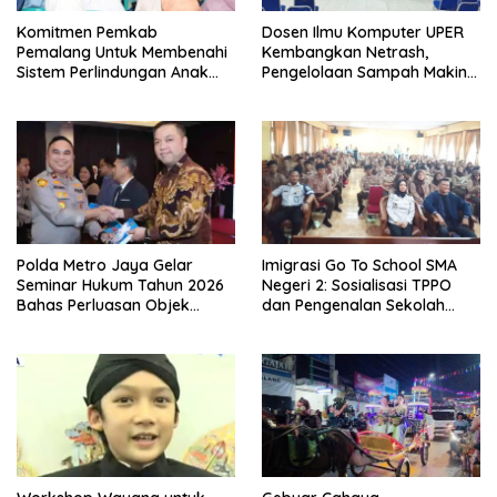
Komitmen Pemkab
Dosen Ilmu Komputer UPER
Pemalang Untuk Membenahi
Kembangkan Netrash,
Sistem Perlindungan Anak
Pengelolaan Sampah Makin
Secara Menyeluruh di
Efisien
Lingkungan Sekolah
Polda Metro Jaya Gelar
Imigrasi Go To School SMA
Seminar Hukum Tahun 2026
Negeri 2: Sosialisasi TPPO
Bahas Perluasan Objek
dan Pengenalan Sekolah
Praperadilan dalam KUHAP
Kedinasan Poltekim
Baru