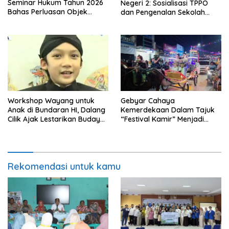
Seminar Hukum Tahun 2026
Negeri 2: Sosialisasi TPPO
Bahas Perluasan Objek
dan Pengenalan Sekolah
Praperadilan dalam KUHAP
Kedinasan Poltekim
Baru
Workshop Wayang untuk
Gebyar Cahaya
Anak di Bundaran HI, Dalang
Kemerdekaan Dalam Tajuk
Cilik Ajak Lestarikan Budaya
“Festival Kamir” Menjadi
Indonesia
Rekonstruksi Kuliner Lokal
Pemalang Tahun 2026
Rekomendasi untuk kamu