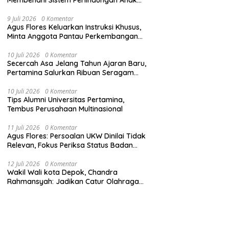
Secara Menyeluruh di Lingkungan Sekolah
9 Juli 2026
0 Komentar
Agus Flores Keluarkan Instruksi Khusus,
Minta Anggota Pantau Perkembangan
Kasus Jampidsus
10 Juli 2026
0 Komentar
Secercah Asa Jelang Tahun Ajaran Baru,
Pertamina Salurkan Ribuan Seragam
Sekolah
10 Juli 2026
0 Komentar
Tips Alumni Universitas Pertamina,
Tembus Perusahaan Multinasional
11 Juli 2026
0 Komentar
Agus Flores: Persoalan UKW Dinilai Tidak
Relevan, Fokus Periksa Status Badan
Hukum Media
12 Juli 2026
0 Komentar
Wakil Wali kota Depok, Chandra
Rahmansyah: Jadikan Catur Olahraga
Anak-Anak Depok