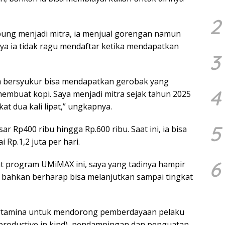
2
ung menjadi mitra, ia menjual gorengan namun
ya ia tidak ragu mendaftar ketika mendapatkan
3
a bersyukur bisa mendapatkan gerobak yang
4
embuat kopi. Saya menjadi mitra sejak tahun 2025
at dua kali lipat,” ungkapnya.
5
ar Rp400 ribu hingga Rp.600 ribu. Saat ini, ia bisa
Rp.1,2 juta per hari.
6
at program UMiMAX ini, saya yang tadinya hampir
ya bahkan berharap bisa melanjutkan sampai tingkat
tamina untuk mendorong pemberdayaan pelaku
productive in kind), pendampingan dan penguatan