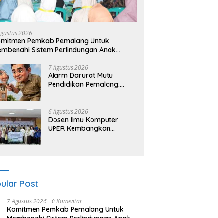
Agustus 2026
omitmen Pemkab Pemalang Untuk
mbenahi Sistem Perlindungan Anak
cara Menyeluruh di Lingkungan Sekolah
7 Agustus 2026
Alarm Darurat Mutu
Pendidikan Pemalang:
Ketika Sekolah Tanpa
Mata dan Telinga
6 Agustus 2026
Dosen Ilmu Komputer
UPER Kembangkan
Netrash, Pengelolaan
Sampah Makin Efisien
ular Post
7 Agustus 2026
0 Komentar
Komitmen Pemkab Pemalang Untuk
Membenahi Sistem Perlindungan Anak