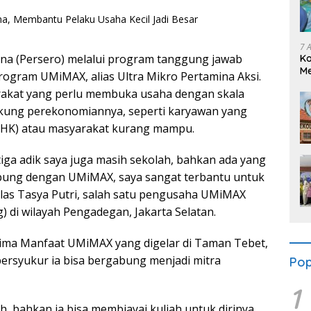
7 
na (Persero) melalui program tanggung jawab
K
Me
Program UMiMAX, alias Ultra Mikro Pertamina Aksi.
Se
rakat yang perlu membuka usaha dengan skala
dukung perekonomiannya, seperti karyawan yang
PHK) atau masyarakat kurang mampu.
iga adik saya juga masih sekolah, bahkan ada yang
abung dengan UMiMAX, saya sangat terbantu untuk
elas Tasya Putri, salah satu pengusaha UMiMAX
) di wilayah Pengadegan, Jakarta Selatan.
erima Manfaat UMiMAX yang digelar di Taman Tebet,
 bersyukur ia bisa bergabung menjadi mitra
Pop
1
, bahkan ia bisa membiayai kuliah untuk dirinya