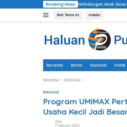
Langsung
Membenahi Sistem Perlindungan Anak Secara Menyeluruh di L
Breaking News
ke
konten
Beli Tema Ini
Indeks
Beranda
Berita
Nasional
Politik
Beranda
Nasional
Nasional
Program UMIMAX Per
Usaha Kecil Jadi Besa
Deni
7 Februari 2026