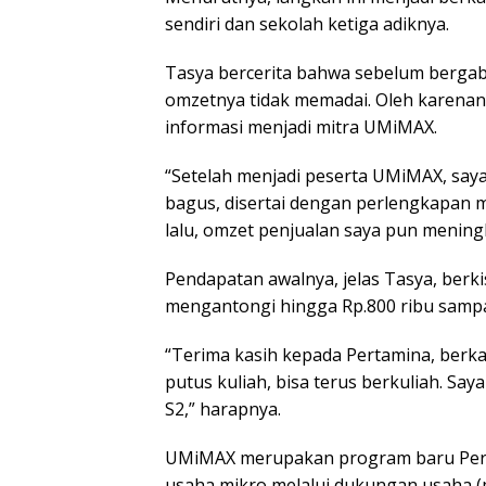
sendiri dan sekolah ketiga adiknya.
Tasya bercerita bahwa sebelum bergab
omzetnya tidak memadai. Oleh karenan
informasi menjadi mitra UMiMAX.
“Setelah menjadi peserta UMiMAX, say
bagus, disertai dengan perlengkapan m
lalu, omzet penjualan saya pun meningk
Pendapatan awalnya, jelas Tasya, berkis
mengantongi hingga Rp.800 ribu sampai 
“Terima kasih kepada Pertamina, berk
putus kuliah, bisa terus berkuliah. Sa
S2,” harapnya.
UMiMAX merupakan program baru Per
usaha mikro melalui dukungan usaha (