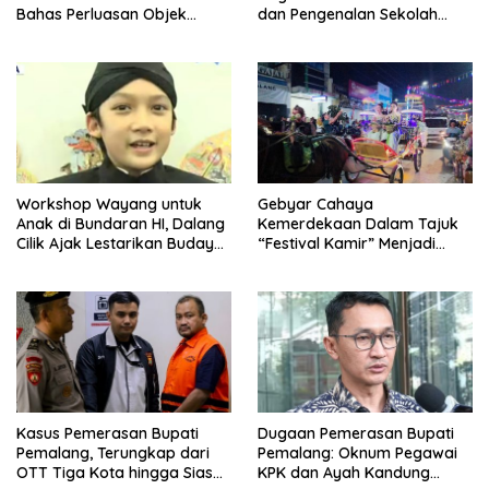
Bahas Perluasan Objek
dan Pengenalan Sekolah
Praperadilan dalam KUHAP
Kedinasan Poltekim
Baru
Workshop Wayang untuk
Gebyar Cahaya
Anak di Bundaran HI, Dalang
Kemerdekaan Dalam Tajuk
Cilik Ajak Lestarikan Budaya
“Festival Kamir” Menjadi
Indonesia
Rekonstruksi Kuliner Lokal
Pemalang Tahun 2026
Kasus Pemerasan Bupati
Dugaan Pemerasan Bupati
Pemalang, Terungkap dari
Pemalang: Oknum Pegawai
OTT Tiga Kota hingga Siasat
KPK dan Ayah Kandung