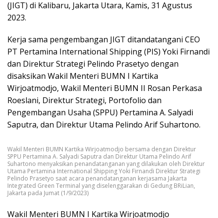
(JIGT) di Kalibaru, Jakarta Utara, Kamis, 31 Agustus
2023.
Kerja sama pengembangan JIGT ditandatangani CEO
PT Pertamina International Shipping (PIS) Yoki Firnandi
dan Direktur Strategi Pelindo Prasetyo dengan
disaksikan Wakil Menteri BUMN I Kartika
Wirjoatmodjo, Wakil Menteri BUMN II Rosan Perkasa
Roeslani, Direktur Strategi, Portofolio dan
Pengembangan Usaha (SPPU) Pertamina A. Salyadi
Saputra, dan Direktur Utama Pelindo Arif Suhartono.
Wakil Menteri BUMN Kartika Wirjoatmodjo bersama dengan Direktur
SPPU Pertamina A. Salyadi Saputra dan Direktur Utama Pelindo Arif
Suhartono menyaksikan penandatanganan yang dilakukan oleh Direktur
Utama Pertamina International Shipping Yoki Firnandi Direktur Strategi
Pelindo Prasetyo saat acara penandatanganan kerjasama Jakarta
Integrated Green Terminal yang diselenggarakan di Gedung BRiLian,
Jakarta pada Jumat (1/9/2023)
Wakil Menteri BUMN I Kartika Wirjoatmodjo