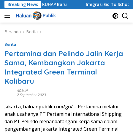
Langsung
lan dalam KUHAP Baru
Breaking News
Imigrasi Go To School SMA Neger
ke
konten
Beranda
Berita
Berita
Pertamina dan Pelindo Jalin Kerja
Sama, Kembangkan Jakarta
Integrated Green Terminal
Kalibaru
ADMIN
2 September 2023
Jakarta, haluanpublik.com/go/
– Pertamina melalui
anak usahanya PT Pertamina International Shipping
dan PT Pelindo menandatangani kerja sama dalam
pengembangan Jakarta Integrated Green Terminal