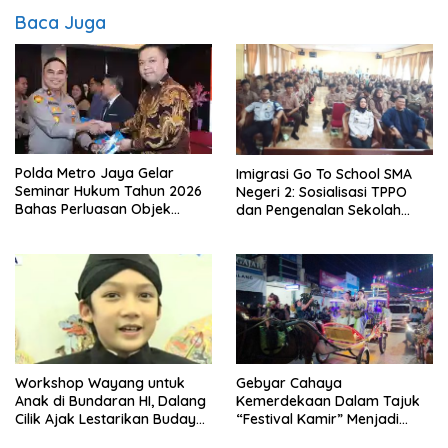
Baca Juga
Polda Metro Jaya Gelar
Imigrasi Go To School SMA
Seminar Hukum Tahun 2026
Negeri 2: Sosialisasi TPPO
Bahas Perluasan Objek
dan Pengenalan Sekolah
Praperadilan dalam KUHAP
Kedinasan Poltekim
Baru
Workshop Wayang untuk
Gebyar Cahaya
Anak di Bundaran HI, Dalang
Kemerdekaan Dalam Tajuk
Cilik Ajak Lestarikan Budaya
“Festival Kamir” Menjadi
Indonesia
Rekonstruksi Kuliner Lokal