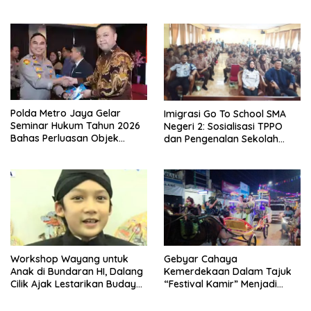
Secara Menyeluruh di
Efisien
Lingkungan Sekolah
Polda Metro Jaya Gelar
Imigrasi Go To School SMA
Seminar Hukum Tahun 2026
Negeri 2: Sosialisasi TPPO
Bahas Perluasan Objek
dan Pengenalan Sekolah
Praperadilan dalam KUHAP
Kedinasan Poltekim
Baru
Workshop Wayang untuk
Gebyar Cahaya
Anak di Bundaran HI, Dalang
Kemerdekaan Dalam Tajuk
Cilik Ajak Lestarikan Budaya
“Festival Kamir” Menjadi
Indonesia
Rekonstruksi Kuliner Lokal
Pemalang Tahun 2026