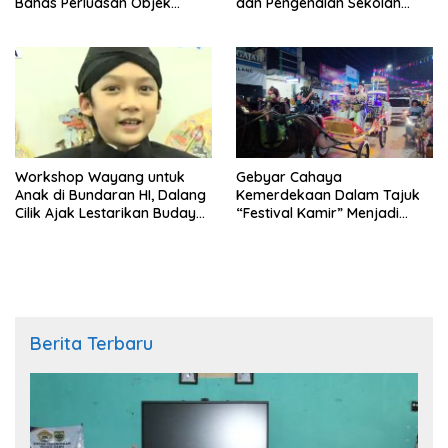
Bahas Perluasan Objek
dan Pengenalan Sekolah
Praperadilan dalam KUHAP
Kedinasan Poltekim
Baru
Workshop Wayang untuk
Gebyar Cahaya
Anak di Bundaran HI, Dalang
Kemerdekaan Dalam Tajuk
Cilik Ajak Lestarikan Budaya
“Festival Kamir” Menjadi
Indonesia
Rekonstruksi Kuliner Lokal
Pemalang Tahun 2026
Berita Terbaru