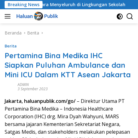
Langsung
nak Secara Menyeluruh di Lingkungan Sekolah
Breaking News
Alarm
ke
konten
Beranda
Berita
Berita
Pertamina Bina Medika IHC
Siapkan Puluhan Ambulance dan
Mini ICU Dalam KTT Asean Jakarta
ADMIN
3 September 2023
Jakarta, haluanpublik.com/go/
– Direktur Utama PT
Pertamina Bina Medika – Indonesia Healthcare
Corporation (IHC) drg. Mira Dyah Wahyuni, MARS
bersama jajaran Kementerian Sekretariat Negara,
Satgas Medis, dan stakeholders melakukan pelepasan