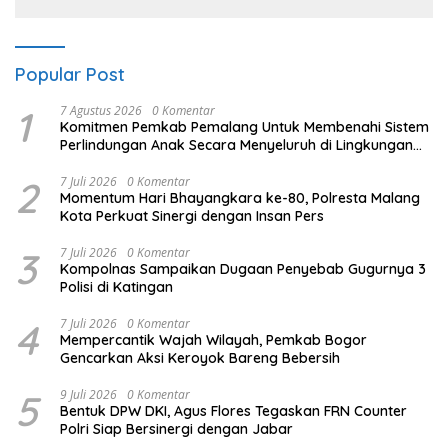
Popular Post
1
7 Agustus 2026
0 Komentar
Komitmen Pemkab Pemalang Untuk Membenahi Sistem
Perlindungan Anak Secara Menyeluruh di Lingkungan
Sekolah
2
7 Juli 2026
0 Komentar
Momentum Hari Bhayangkara ke-80, Polresta Malang
Kota Perkuat Sinergi dengan Insan Pers
3
7 Juli 2026
0 Komentar
Kompolnas Sampaikan Dugaan Penyebab Gugurnya 3
Polisi di Katingan
4
7 Juli 2026
0 Komentar
Mempercantik Wajah Wilayah, Pemkab Bogor
Gencarkan Aksi Keroyok Bareng Bebersih
5
9 Juli 2026
0 Komentar
Bentuk DPW DKI, Agus Flores Tegaskan FRN Counter
Polri Siap Bersinergi dengan Jabar