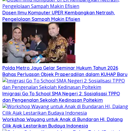
Dosen Ilmu Komputer UPER Kembangkan Netrash,
Pengelolaan Sampah Makin Efisien
Polda Metro Jaya Gelar Seminar Hukum Tahun 2026
Bahas Perluasan Objek Praperadilan dalam KUHAP Baru
Imigrasi Go To School SMA Negeri 2: Sosialisasi TPPO
dan Pengenalan Sekolah Kedinasan Poltekim
Workshop Wayang untuk Anak di Bundaran HI, Dalang
Cilik Ajak Lestarikan Budaya Indonesia