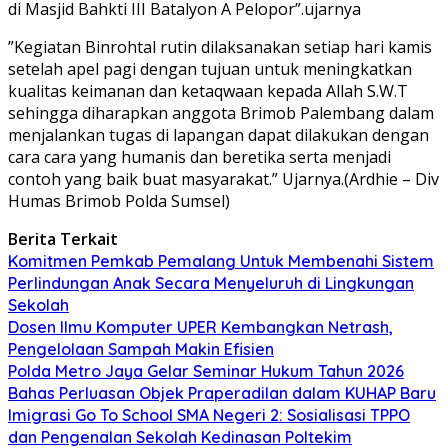
di Masjid Bahkti III Batalyon A Pelopor”.ujarnya
”Kegiatan Binrohtal rutin dilaksanakan setiap hari kamis
setelah apel pagi dengan tujuan untuk meningkatkan
kualitas keimanan dan ketaqwaan kepada Allah S.W.T
sehingga diharapkan anggota Brimob Palembang dalam
menjalankan tugas di lapangan dapat dilakukan dengan
cara cara yang humanis dan beretika serta menjadi
contoh yang baik buat masyarakat.” Ujarnya.(Ardhie – Div
Humas Brimob Polda Sumsel)
Berita Terkait
Komitmen Pemkab Pemalang Untuk Membenahi Sistem
Perlindungan Anak Secara Menyeluruh di Lingkungan
Sekolah
Dosen Ilmu Komputer UPER Kembangkan Netrash,
Pengelolaan Sampah Makin Efisien
Polda Metro Jaya Gelar Seminar Hukum Tahun 2026
Bahas Perluasan Objek Praperadilan dalam KUHAP Baru
Imigrasi Go To School SMA Negeri 2: Sosialisasi TPPO
dan Pengenalan Sekolah Kedinasan Poltekim