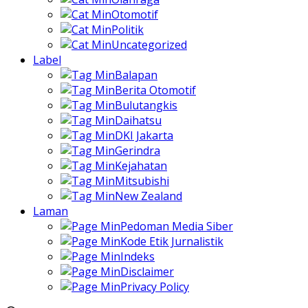
Otomotif
Politik
Uncategorized
Label
Balapan
Berita Otomotif
Bulutangkis
Daihatsu
DKI Jakarta
Gerindra
Kejahatan
Mitsubishi
New Zealand
Laman
Pedoman Media Siber
Kode Etik Jurnalistik
Indeks
Disclaimer
Privacy Policy