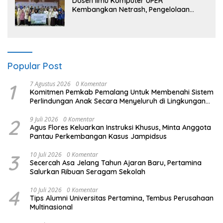
Dosen Ilmu Komputer UPER
Kembangkan Netrash, Pengelolaan
Sampah Makin Efisien
Popular Post
1
7 Agustus 2026
0 Komentar
Komitmen Pemkab Pemalang Untuk Membenahi Sistem
Perlindungan Anak Secara Menyeluruh di Lingkungan
Sekolah
2
9 Juli 2026
0 Komentar
Agus Flores Keluarkan Instruksi Khusus, Minta Anggota
Pantau Perkembangan Kasus Jampidsus
3
10 Juli 2026
0 Komentar
Secercah Asa Jelang Tahun Ajaran Baru, Pertamina
Salurkan Ribuan Seragam Sekolah
4
10 Juli 2026
0 Komentar
Tips Alumni Universitas Pertamina, Tembus Perusahaan
Multinasional