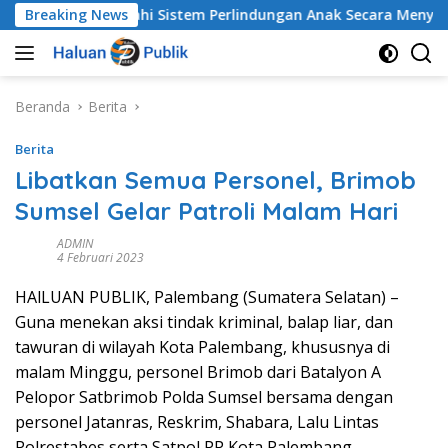
Langsung
 Membenahi Sistem Perlindungan Anak Secara Menyeluruh di
Breaking News
ke
konten
Beranda
Berita
Berita
Libatkan Semua Personel, Brimob
Sumsel Gelar Patroli Malam Hari
ADMIN
4 Februari 2023
HAlLUAN PUBLIK, Palembang (Sumatera Selatan) –
Guna menekan aksi tindak kriminal, balap liar, dan
tawuran di wilayah Kota Palembang, khususnya di
malam Minggu, personel Brimob dari Batalyon A
Pelopor Satbrimob Polda Sumsel bersama dengan
personel Jatanras, Reskrim, Shabara, Lalu Lintas
Polrestabes serta Satpol PP Kota Palembang