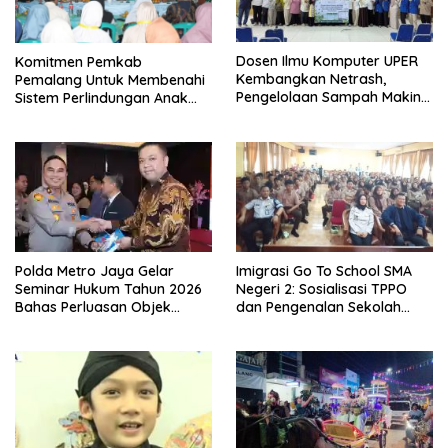
Dosen Ilmu Komputer UPER
Komitmen Pemkab
Kembangkan Netrash,
Pemalang Untuk Membenahi
Pengelolaan Sampah Makin
Sistem Perlindungan Anak
Efisien
Secara Menyeluruh di
Lingkungan Sekolah
Polda Metro Jaya Gelar
Imigrasi Go To School SMA
Seminar Hukum Tahun 2026
Negeri 2: Sosialisasi TPPO
Bahas Perluasan Objek
dan Pengenalan Sekolah
Praperadilan dalam KUHAP
Kedinasan Poltekim
Baru