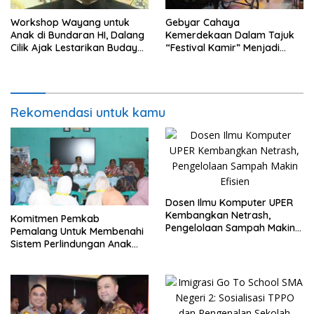
Workshop Wayang untuk
Gebyar Cahaya
Anak di Bundaran HI, Dalang
Kemerdekaan Dalam Tajuk
Cilik Ajak Lestarikan Budaya
“Festival Kamir” Menjadi
Indonesia
Rekonstruksi Kuliner Lokal
Pemalang Tahun 2026
Rekomendasi untuk kamu
Dosen Ilmu Komputer UPER
Kembangkan Netrash,
Komitmen Pemkab
Pengelolaan Sampah Makin
Pemalang Untuk Membenahi
Efisien
Sistem Perlindungan Anak
Secara Menyeluruh di
Lingkungan Sekolah