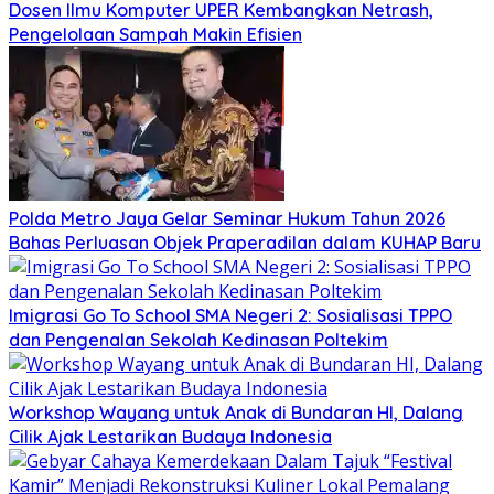
Dosen Ilmu Komputer UPER Kembangkan Netrash,
Pengelolaan Sampah Makin Efisien
Polda Metro Jaya Gelar Seminar Hukum Tahun 2026
Bahas Perluasan Objek Praperadilan dalam KUHAP Baru
Imigrasi Go To School SMA Negeri 2: Sosialisasi TPPO
dan Pengenalan Sekolah Kedinasan Poltekim
Workshop Wayang untuk Anak di Bundaran HI, Dalang
Cilik Ajak Lestarikan Budaya Indonesia