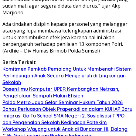
sudah mati agar segera didata dan diurus,” ujar Akp
Marjiono.
Ada tindakan disiplin kepada personel yang melanggar
atau yang lupa membawa kelengkapan administrasi
untuk menimbulkan efek jera karena hal ini akan
berpengaruh terhadap penilaian 13 komponen Polri.
(Ardhie – Div Humas Brimob Polda Sumsel)
Berita Terkait
Komitmen Pemkab Pemalang Untuk Membenahi Sistem
Perlindungan Anak Secara Menyeluruh di Lingkungan
Sekolah
Dosen Ilmu Komputer UPER Kembangkan Netrash,
Pengelolaan Sampah Makin Efisien
Polda Metro Jaya Gelar Seminar Hukum Tahun 2026
Bahas Perluasan Objek Praperadilan dalam KUHAP Baru
Imigrasi Go To School SMA Negeri 2: Sosialisasi TPPO
dan Pengenalan Sekolah Kedinasan Poltekim
Workshop Wayang untuk Anak di Bundaran HI, Dalang
Cilik Ajak Lestarikan Budaya Indonesia