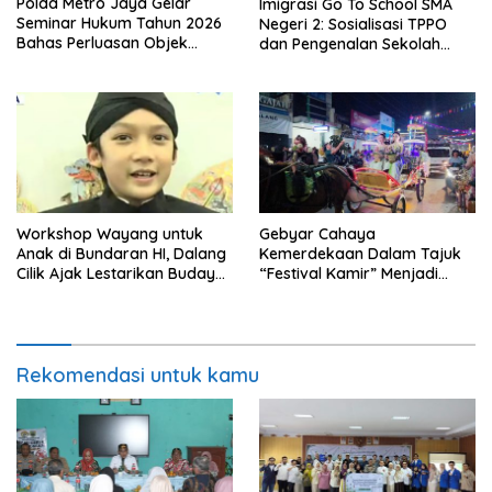
Polda Metro Jaya Gelar
Imigrasi Go To School SMA
Seminar Hukum Tahun 2026
Negeri 2: Sosialisasi TPPO
Bahas Perluasan Objek
dan Pengenalan Sekolah
Praperadilan dalam KUHAP
Kedinasan Poltekim
Baru
Workshop Wayang untuk
Gebyar Cahaya
Anak di Bundaran HI, Dalang
Kemerdekaan Dalam Tajuk
Cilik Ajak Lestarikan Budaya
“Festival Kamir” Menjadi
Indonesia
Rekonstruksi Kuliner Lokal
Pemalang Tahun 2026
Rekomendasi untuk kamu