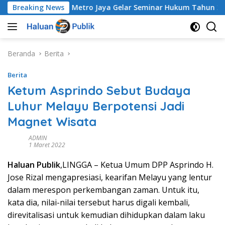
Langsung
Breaking News
Polda Metro Jaya Gelar Seminar Hukum Tahun 2026 Baha
ke
konten
Beranda
Berita
Berita
Ketum Asprindo Sebut Budaya
Luhur Melayu Berpotensi Jadi
Magnet Wisata
ADMIN
1 Maret 2022
Haluan Publik
,LINGGA – Ketua Umum DPP Asprindo H.
Jose Rizal mengapresiasi, kearifan Melayu yang lentur
dalam merespon perkembangan zaman. Untuk itu,
kata dia, nilai-nilai tersebut harus digali kembali,
direvitalisasi untuk kemudian dihidupkan dalam laku