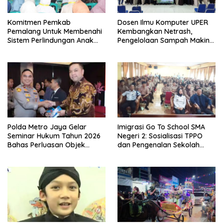
Komitmen Pemkab
Dosen Ilmu Komputer UPER
Pemalang Untuk Membenahi
Kembangkan Netrash,
Sistem Perlindungan Anak
Pengelolaan Sampah Makin
Secara Menyeluruh di
Efisien
Lingkungan Sekolah
Polda Metro Jaya Gelar
Imigrasi Go To School SMA
Seminar Hukum Tahun 2026
Negeri 2: Sosialisasi TPPO
Bahas Perluasan Objek
dan Pengenalan Sekolah
Praperadilan dalam KUHAP
Kedinasan Poltekim
Baru