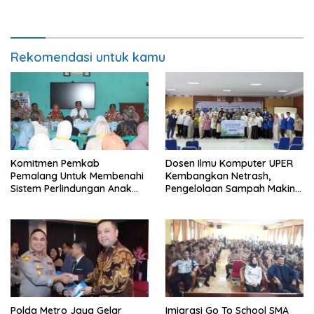
Indonesia
Rekonstruksi Kuliner Lokal
Pemalang Tahun 2026
Rekomendasi untuk kamu
Komitmen Pemkab
Dosen Ilmu Komputer UPER
Pemalang Untuk Membenahi
Kembangkan Netrash,
Sistem Perlindungan Anak
Pengelolaan Sampah Makin
Secara Menyeluruh di
Efisien
Lingkungan Sekolah
Polda Metro Jaya Gelar
Imigrasi Go To School SMA