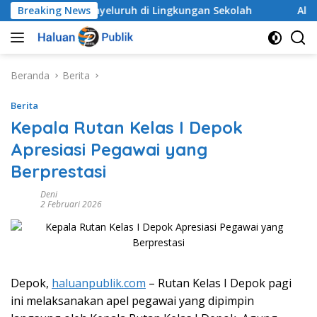
Langsung
Secara Menyeluruh di Lingkungan Sekolah
Breaking News
Alarm Daru
ke
konten
Beranda
Berita
Berita
Kepala Rutan Kelas I Depok
Apresiasi Pegawai yang
Berprestasi
Deni
2 Februari 2026
Depok,
haluanpublik.com
– Rutan Kelas I Depok pagi
ini melaksanakan apel pegawai yang dipimpin