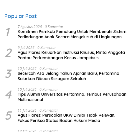
Popular Post
1
7 Agustus 2026
0 Komentar
Komitmen Pemkab Pemalang Untuk Membenahi Sistem
Perlindungan Anak Secara Menyeluruh di Lingkungan
Sekolah
2
9 Juli 2026
0 Komentar
Agus Flores Keluarkan Instruksi Khusus, Minta Anggota
Pantau Perkembangan Kasus Jampidsus
3
10 Juli 2026
0 Komentar
Secercah Asa Jelang Tahun Ajaran Baru, Pertamina
Salurkan Ribuan Seragam Sekolah
4
10 Juli 2026
0 Komentar
Tips Alumni Universitas Pertamina, Tembus Perusahaan
Multinasional
5
11 Juli 2026
0 Komentar
Agus Flores: Persoalan UKW Dinilai Tidak Relevan,
Fokus Periksa Status Badan Hukum Media
12 Juli 2026
0 Komentar