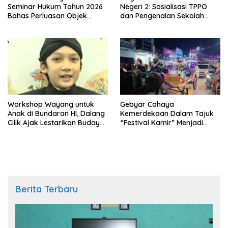
Seminar Hukum Tahun 2026
Negeri 2: Sosialisasi TPPO
Bahas Perluasan Objek
dan Pengenalan Sekolah
Praperadilan dalam KUHAP
Kedinasan Poltekim
Baru
Workshop Wayang untuk
Gebyar Cahaya
Anak di Bundaran HI, Dalang
Kemerdekaan Dalam Tajuk
Cilik Ajak Lestarikan Budaya
“Festival Kamir” Menjadi
Indonesia
Rekonstruksi Kuliner Lokal
Pemalang Tahun 2026
Berita Terbaru