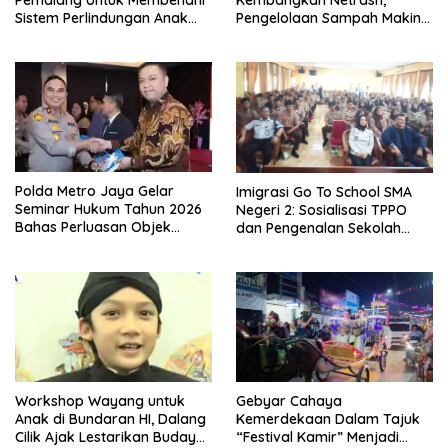
Sistem Perlindungan Anak
Pengelolaan Sampah Makin
Secara Menyeluruh di
Efisien
Lingkungan Sekolah
Polda Metro Jaya Gelar
Imigrasi Go To School SMA
Seminar Hukum Tahun 2026
Negeri 2: Sosialisasi TPPO
Bahas Perluasan Objek
dan Pengenalan Sekolah
Praperadilan dalam KUHAP
Kedinasan Poltekim
Baru
Workshop Wayang untuk
Gebyar Cahaya
Anak di Bundaran HI, Dalang
Kemerdekaan Dalam Tajuk
Cilik Ajak Lestarikan Budaya
“Festival Kamir” Menjadi