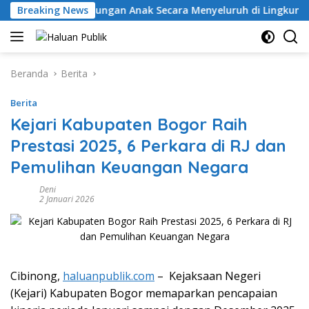
Langsung
tem Perlindungan Anak Secara Menyeluruh di Lingkungan Sek
Breaking News
ke
konten
Beranda
Berita
Berita
Kejari Kabupaten Bogor Raih
Prestasi 2025, 6 Perkara di RJ dan
Pemulihan Keuangan Negara
Deni
2 Januari 2026
Cibinong,
haluanpublik.com
– Kejaksaan Negeri
(Kejari) Kabupaten Bogor memaparkan pencapaian