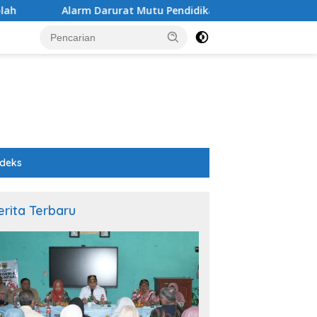
rurat Mutu Pendidikan Pemalang: Ketika Sekolah Tanpa Mata d
ndeks
erita Terbaru