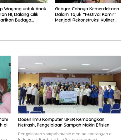
p Wayang untuk Anak
Gebyar Cahaya Kemerdekaan
an HI, Dalang Cilik
Dalam Tajuk “Festival Kamir”
tarikan Budaya
Menjadi Rekonstruksi Kuliner
a
Lokal Pemalang Tahun 2026
nahi
Dosen Ilmu Komputer UPER Kembangkan
h di
Netrash, Pengelolaan Sampah Makin Efisien
Pengelolaan sampah masih menjadi tantangan di
ahan
Indonesia. Berdasarkan Sistem Informasi