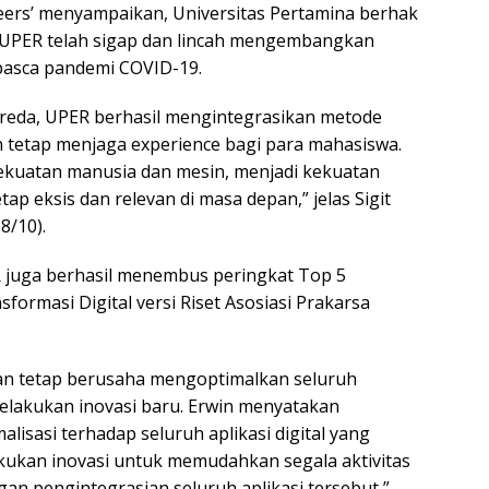
eteers’ menyampaikan, Universitas Pertamina berhak
UPER telah sigap dan lincah mengembangkan
pasca pandemi COVID-19.
ereda, UPER berhasil mengintegrasikan metode
 tetap menjaga experience bagi para mahasiswa.
i kekuatan manusia dan mesin, menjadi kekuatan
p eksis dan relevan di masa depan,” jelas Sigit
8/10).
 juga berhasil menembus peringkat Top 5
ormasi Digital versi Riset Asosiasi Prakarsa
an tetap berusaha mengoptimalkan seluruh
melakukan inovasi baru. Erwin menyatakan
lisasi terhadap seluruh aplikasi digital yang
kukan inovasi untuk memudahkan segala aktivitas
gan pengintegrasian seluruh aplikasi tersebut,”