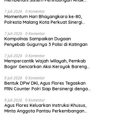
Secara Menyeluruh di Lingkungan Sekolah
7 Juli 2026
0 Komentar
Momentum Hari Bhayangkara ke-80,
Polresta Malang Kota Perkuat Sinergi
dengan Insan Pers
7 Juli 2026
0 Komentar
Kompolnas Sampaikan Dugaan
Penyebab Gugurnya 3 Polisi di Katingan
7 Juli 2026
0 Komentar
Mempercantik Wajah Wilayah, Pemkab
Bogor Gencarkan Aksi Keroyok Bareng
Bebersih
9 Juli 2026
0 Komentar
Bentuk DPW DKI, Agus Flores Tegaskan
FRN Counter Polri Siap Bersinergi dengan
Jabar
9 Juli 2026
0 Komentar
Agus Flores Keluarkan Instruksi Khusus,
Minta Anggota Pantau Perkembangan
Kasus Jampidsus