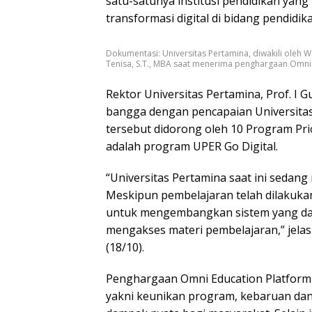
satu-satunya institusi pendidikan yan
transformasi digital di bidang pendidik
Dokumentasi: Universitas Pertamina, diwakili oleh 
Tenisa, S.T., MBA saat menerima penghargaan Omni 
Rektor Universitas Pertamina, Prof. I
bangga dengan pencapaian Universitas
tersebut didorong oleh 10 Program Prio
adalah program UPER Go Digital.
“Universitas Pertamina saat ini sedan
Meskipun pembelajaran telah dilakuka
untuk mengembangkan sistem yang da
mengakses materi pembelajaran,” jelas 
(18/10).
Penghargaan Omni Education Platform o
yakni keunikan program, kebaruan dan