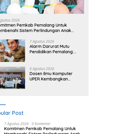
Agustus 2026
omitmen Pemkab Pemalang Untuk
mbenahi Sistem Perlindungan Anak
cara Menyeluruh di Lingkungan Sekolah
7 Agustus 2026
Alarm Darurat Mutu
Pendidikan Pemalang:
Ketika Sekolah Tanpa
Mata dan Telinga
6 Agustus 2026
Dosen Ilmu Komputer
UPER Kembangkan
Netrash, Pengelolaan
Sampah Makin Efisien
ular Post
7 Agustus 2026
0 Komentar
Komitmen Pemkab Pemalang Untuk
Membenahi Sistem Perlindungan Anak