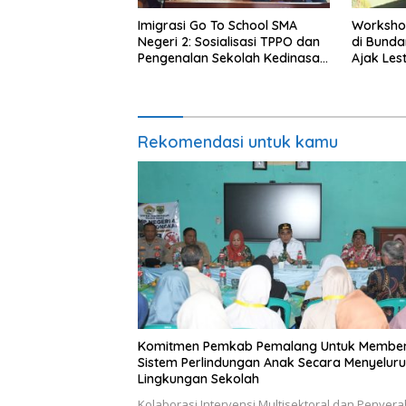
Imigrasi Go To School SMA
Worksho
Negeri 2: Sosialisasi TPPO dan
di Bundar
Pengenalan Sekolah Kedinasan
Ajak Les
Poltekim
Indonesi
Rekomendasi untuk kamu
Komitmen Pemkab Pemalang Untuk Membe
Sistem Perlindungan Anak Secara Menyeluru
Lingkungan Sekolah
Kolaborasi Intervensi Multisektoral dan Penyer