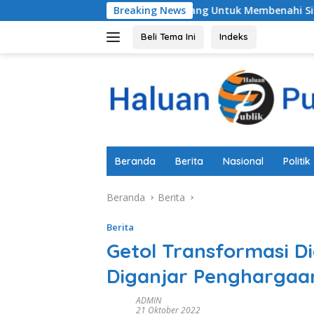
Langsung
 Pemkab Pemalang Untuk Membenahi Sistem Perlindungan Anak
Breaking News
ke
konten
Beli Tema Ini
Indeks
Beranda
Berita
Nasional
Politik
Beranda
Berita
Berita
Getol Transformasi Di
Diganjar Penghargaa
ADMIN
21 Oktober 2022