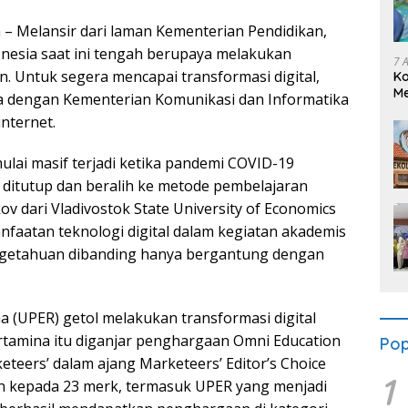
a – Melansir dari laman Kementerian Pendidikan,
onesia saat ini tengah berupaya melakukan
7 
an. Untuk segera mencapai transformasi digital,
K
Me
a dengan Kementerian Komunikasi dan Informatika
Se
internet.
ulai masif terjadi ketika pandemi COVID-19
 ditutup dan beralih ke metode pembelajaran
kov dari Vladivostok State University of Economics
faatan teknologi digital dalam kegiatan akademis
ngetahuan dibanding hanya bergantung dengan
na (UPER) getol melakukan transformasi digital
ertamina itu diganjar penghargaan Omni Education
Pop
eteers’ dalam ajang Marketeers’ Editor’s Choice
1
an kepada 23 merk, termasuk UPER yang menjadi