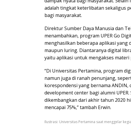
dampak nyata bagi masyarakat. Selain i
adalah tingkat keterlibatan sekaligus
bagi masyarakat.
Direktur Sumber Daya Manusia dan Tekno
menambahkan, program UPER Go Digital
menghasilkan beberapa aplikasi yang 
maupun luring. Diantaranya digital libr
yaitu aplikasi untuk mengakses materi p
“Di Universitas Pertamina, program digi
namun juga di ranah penunjang, seperti
korespondensi yang bernama ANDIN, cat
development center bagi alumni UPER. 
dikembangkan dari akhir tahun 2020 hi
mencapai 75%,” tambah Erwin.
Ilustrasi: Universitas Pertamina saat menggelar kegi