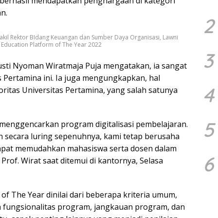
g berhasil mendapatkan penghargaan di kategori
an.
2
Wakil Rektor BIdang Keuangan dan Sumber Daya Organisasi, Lawni
Education Platform of The Year 2022
3
 Gusti Nyoman Wiratmaja Puja mengatakan, ia sangat
 Pertamina ini. Ia juga mengungkapkan, hal
4
ritas Universitas Pertamina, yang salah satunya
5
g menggencarkan program digitalisasi pembelajaran.
n secara luring sepenuhnya, kami tetap berusaha
pat memudahkan mahasiswa serta dosen dalam
6
Prof. Wirat saat ditemui di kantornya, Selasa
f The Year dinilai dari beberapa kriteria umum,
 fungsionalitas program, jangkauan program, dan