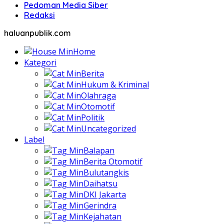
Pedoman Media Siber
Redaksi
haluanpublik.com
Home
Kategori
Berita
Hukum & Kriminal
Olahraga
Otomotif
Politik
Uncategorized
Label
Balapan
Berita Otomotif
Bulutangkis
Daihatsu
DKI Jakarta
Gerindra
Kejahatan