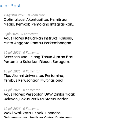
ular Post
9 Agustus 2026
0 Komentar
​Optimalisasi Akuntabilitas Kemitraan
Media, Pemkab Pemalang Integrasikan
Sistem Audit Kebijakan dan Pendataan
Regulatif
9 Juli 2026
0 Komentar
Agus Flores Keluarkan Instruksi Khusus,
Minta Anggota Pantau Perkembangan
Kasus Jampidsus
10 Juli 2026
0 Komentar
Secercah Asa Jelang Tahun Ajaran Baru,
Pertamina Salurkan Ribuan Seragam
Sekolah
10 Juli 2026
0 Komentar
Tips Alumni Universitas Pertamina,
Tembus Perusahaan Multinasional
11 Juli 2026
0 Komentar
Agus Flores: Persoalan UKW Dinilai Tidak
Relevan, Fokus Periksa Status Badan
Hukum Media
12 Juli 2026
0 Komentar
Wakil Wali kota Depok, Chandra
Rahmansyah: Jadikan Catur Olahraga