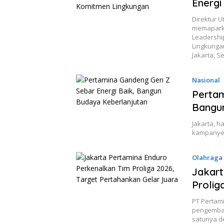
Energi
Direktur U
memaparka
Leadershi
Lingkunga
Jakarta, S
Nasional
Pertam
Bangu
Jakarta, 
kampanye 
Olahraga
Jakart
Prolig
PT Pertam
pengemban
satunya d