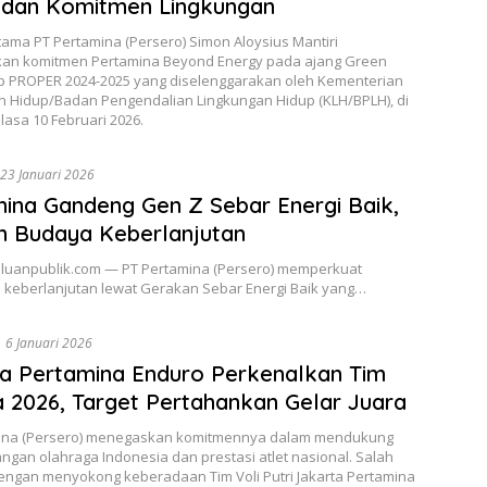
 dan Komitmen Lingkungan
tama PT Pertamina (Persero) Simon Aloysius Mantiri
n komitmen Pertamina Beyond Energy pada ajang Green
p PROPER 2024-2025 yang diselenggarakan oleh Kementerian
n Hidup/Badan Pengendalian Lingkungan Hidup (KLH/BPLH), di
elasa 10 Februari 2026.
23 Januari 2026
ina Gandeng Gen Z Sebar Energi Baik,
n Budaya Keberlanjutan
haluanpublik.com — PT Pertamina (Persero) memperkuat
keberlanjutan lewat Gerakan Sebar Energi Baik yang…
6 Januari 2026
a Pertamina Enduro Perkenalkan Tim
a 2026, Target Pertahankan Gelar Juara
ina (Persero) menegaskan komitmennya dalam mendukung
gan olahraga Indonesia dan prestasi atlet nasional. Salah
engan menyokong keberadaan Tim Voli Putri Jakarta Pertamina