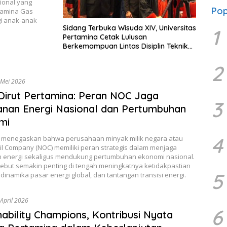
ional yang
Pop
rtamina Gas
gi anak-anak
Sidang Terbuka Wisuda XIV, Universitas
1
Pertamina Cetak Lulusan
Berkemampuan Lintas Disiplin Teknik
dan Sosial
2
 Mei 2026
Dirut Pertamina: Peran NOC Jaga
3
nan Energi Nasional dan Pertumbuhan
mi
4
 menegaskan bahwa perusahaan minyak milik negara atau
il Company (NOC) memiliki peran strategis dalam menjaga
 energi sekaligus mendukung pertumbuhan ekonomi nasional.
sebut semakin penting di tengah meningkatnya ketidakpastian
5
, dinamika pasar energi global, dan tantangan transisi energi.
April 2026
6
nability Champions, Kontribusi Nyata