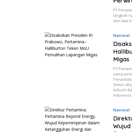
Perwir
PT Pertami
langkah ny
dan tata k
Nasional
Disaks
Hallib
Migas
PT Pertam
sama pemul
Penandata
Simon Aloy
Ankush Bal
Indonesia 
Nasional
Direkt
Wujud