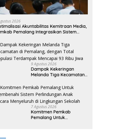
n Ilmu Komputer UPER
Polda Metro Jaya Gelar
I
angkan Netrash,
Seminar Hukum Tahun 2026
N
elolaan Sampah Makin
Bahas Perluasan Objek
P
Agustus 2026
en
Praperadilan dalam KUHAP
P
ptimalisasi Akuntabilitas Kemitraan Media,
Baru
mkab Pemalang Integrasikan Sistem
dit Kebijakan dan Pendataan Regulatif
9 Agustus 2026
Dampak Kekeringan
Melanda Tiga Kecamatan
di Pemalang, dengan Total
Populasi Terdampak
Mencapai 93 Ribu Jiwa
7 Agustus 2026
Komitmen Pemkab
Pemalang Untuk
Membenahi Sistem
Perlindungan Anak Secara
Menyeluruh di Lingkungan
Sekolah