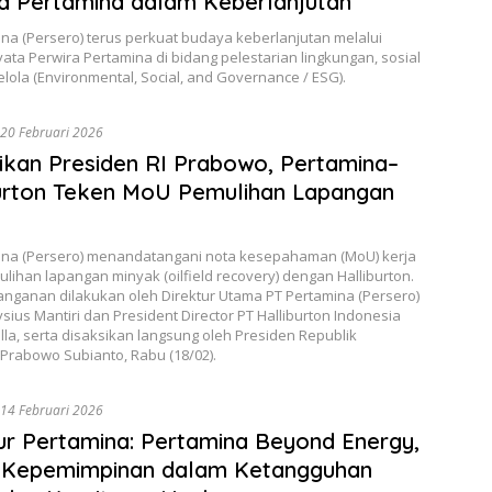
a Pertamina dalam Keberlanjutan
na (Persero) terus perkuat budaya keberlanjutan melalui
ata Perwira Pertamina di bidang pelestarian lingkungan, sosial
elola (Environmental, Social, and Governance / ESG).
20 Februari 2026
ikan Presiden RI Prabowo, Pertamina–
urton Teken MoU Pemulihan Lapangan
ina (Persero) menandatangani nota kesepahaman (MoU) kerja
ihan lapangan minyak (oilfield recovery) dengan Halliburton.
nganan dilakukan oleh Direktur Utama PT Pertamina (Persero)
sius Mantiri dan President Director PT Halliburton Indonesia
la, serta disaksikan langsung oleh Presiden Republik
Prabowo Subianto, Rabu (18/02).
14 Februari 2026
ur Pertamina: Pertamina Beyond Energy,
 Kepemimpinan dalam Ketangguhan