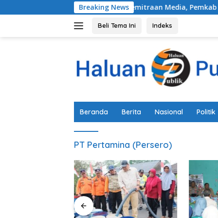
Langsung
timalisasi Akuntabilitas Kemitraan Media, Pemkab Pemalang In
Breaking News
ke
konten
Beli Tema Ini
Indeks
Beranda
Berita
Nasional
Politik
PT Pertamina (Persero)