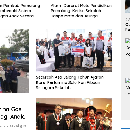
n Pemkab Pemalang
Alarm Darurat Mutu Pendidikan
Dose
embenahi Sistem
Pemalang: Ketika Sekolah
Kemb
ngan Anak Secara
Tanpa Mata dan Telinga
Peng
9 
uh di Lingkungan
Efisi
​O
Pe
Au
Secercah Asa Jelang Tahun Ajaran
Baru, Pertamina Salurkan Ribuan
Seragam Sekolah
mina Gas
bagi Anak
026, sekaligus