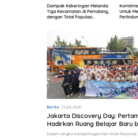
Dampak Kekeringan Melanda
Komitme
 Akuntabilitas
Tiga Kecamatan di Pemalang,
Untuk M
Media, Pemkab
dengan Total Populasi
Perlindu
tegrasikan Sistem
Terdampak Mencapai 93 Ribu
Menyelur
akan dan
Jiwa
Sekolah
egulatif
Berita
23 Juli 2026
Jakarta Discovery Day: Perta
Hadirkan Ruang Belajar Baru 
di Hari Anak Nasional 2026
Dalam rangka memperingati Hari Anak Nasional 2