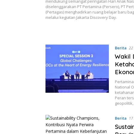
mendukung semangat peringatan Hari Anak Nas
diselenggarakan PT Pertamina (Persero), PT Pe
(Pertagas) menghadirkan ruang belajar baru ba
melalui kegiatan Jakarta Discovery Day.
Berita
22
Wakil 
Ketaha
Ekono
Pertamina
National O
ketahanan
Peran ter
geopolitik
Berita
17 
Sustai