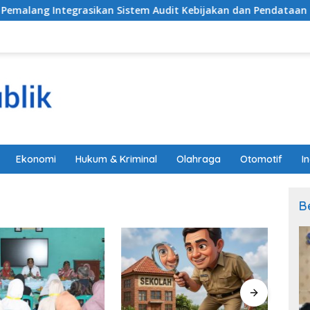
tegrasikan Sistem Audit Kebijakan dan Pendataan Regulatif
Ekonomi
Hukum & Kriminal
Olahraga
Otomotif
I
B