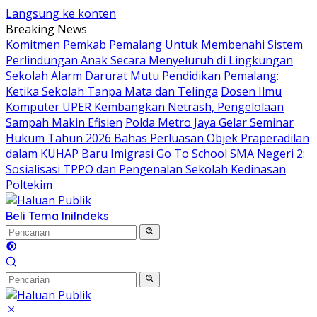
Langsung ke konten
Breaking News
Komitmen Pemkab Pemalang Untuk Membenahi Sistem
Perlindungan Anak Secara Menyeluruh di Lingkungan
Sekolah
Alarm Darurat Mutu Pendidikan Pemalang:
Ketika Sekolah Tanpa Mata dan Telinga
Dosen Ilmu
Komputer UPER Kembangkan Netrash, Pengelolaan
Sampah Makin Efisien
Polda Metro Jaya Gelar Seminar
Hukum Tahun 2026 Bahas Perluasan Objek Praperadilan
dalam KUHAP Baru
Imigrasi Go To School SMA Negeri 2:
Sosialisasi TPPO dan Pengenalan Sekolah Kedinasan
Poltekim
Beli Tema Ini
Indeks