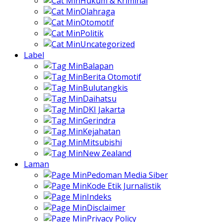
Hukum & Kriminal
Olahraga
Otomotif
Politik
Uncategorized
Label
Balapan
Berita Otomotif
Bulutangkis
Daihatsu
DKI Jakarta
Gerindra
Kejahatan
Mitsubishi
New Zealand
Laman
Pedoman Media Siber
Kode Etik Jurnalistik
Indeks
Disclaimer
Privacy Policy