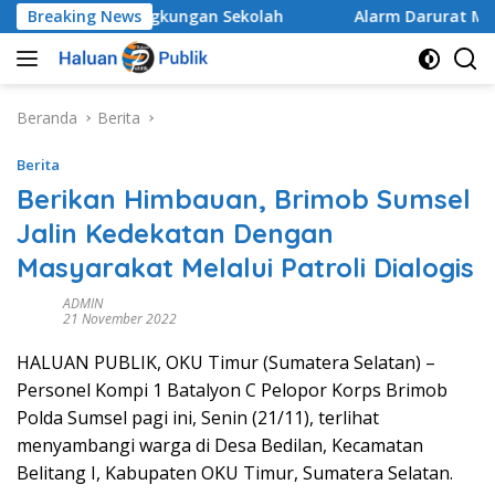
Langsung
eluruh di Lingkungan Sekolah
Breaking News
Alarm Darurat Mutu Pen
ke
konten
Beranda
Berita
Berita
Berikan Himbauan, Brimob Sumsel
Jalin Kedekatan Dengan
Masyarakat Melalui Patroli Dialogis
ADMIN
21 November 2022
HALUAN PUBLIK, OKU Timur (Sumatera Selatan) –
Personel Kompi 1 Batalyon C Pelopor Korps Brimob
Polda Sumsel pagi ini, Senin (21/11), terlihat
menyambangi warga di Desa Bedilan, Kecamatan
Belitang I, Kabupaten OKU Timur, Sumatera Selatan.