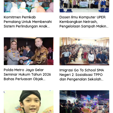
Komitmen Pemkab
Dosen Ilmu Komputer UPER
Pemalang Untuk Membenahi
Kembangkan Netrash,
Sistem Perlindungan Anak
Pengelolaan Sampah Makin
Secara Menyeluruh di
Efisien
Lingkungan Sekolah
Polda Metro Jaya Gelar
Imigrasi Go To School SMA
Seminar Hukum Tahun 2026
Negeri 2: Sosialisasi TPPO
Bahas Perluasan Objek
dan Pengenalan Sekolah
Praperadilan dalam KUHAP
Kedinasan Poltekim
Baru