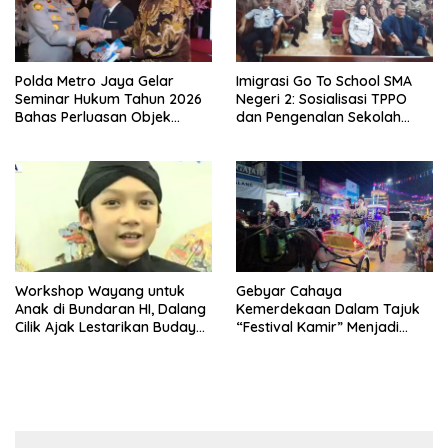
Polda Metro Jaya Gelar
Imigrasi Go To School SMA
Seminar Hukum Tahun 2026
Negeri 2: Sosialisasi TPPO
Bahas Perluasan Objek
dan Pengenalan Sekolah
Praperadilan dalam KUHAP
Kedinasan Poltekim
Baru
Workshop Wayang untuk
Gebyar Cahaya
Anak di Bundaran HI, Dalang
Kemerdekaan Dalam Tajuk
Cilik Ajak Lestarikan Budaya
“Festival Kamir” Menjadi
Indonesia
Rekonstruksi Kuliner Lokal
Pemalang Tahun 2026