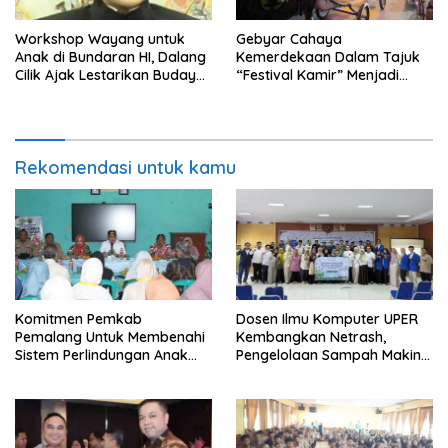
Workshop Wayang untuk
Gebyar Cahaya
Anak di Bundaran HI, Dalang
Kemerdekaan Dalam Tajuk
Cilik Ajak Lestarikan Budaya
“Festival Kamir” Menjadi
Indonesia
Rekonstruksi Kuliner Lokal
Pemalang Tahun 2026
Rekomendasi untuk kamu
Komitmen Pemkab
Dosen Ilmu Komputer UPER
Pemalang Untuk Membenahi
Kembangkan Netrash,
Sistem Perlindungan Anak
Pengelolaan Sampah Makin
Secara Menyeluruh di
Efisien
Lingkungan Sekolah