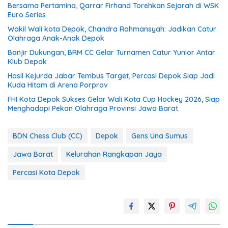
Bersama Pertamina, Qarrar Firhand Torehkan Sejarah di WSK
Euro Series
Wakil Wali kota Depok, Chandra Rahmansyah: Jadikan Catur
Olahraga Anak-Anak Depok
Banjir Dukungan, BRM CC Gelar Turnamen Catur Yunior Antar
Klub Depok
Hasil Kejurda Jabar Tembus Target, Percasi Depok Siap Jadi
Kuda Hitam di Arena Porprov
FHI Kota Depok Sukses Gelar Wali Kota Cup Hockey 2026, Siap
Menghadapi Pekan Olahraga Provinsi Jawa Barat
BDN Chess Club (CC)
Depok
Gens Una Sumus
Jawa Barat
Kelurahan Rangkapan Jaya
Percasi Kota Depok