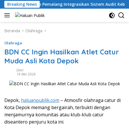
Langsung
 Media, Pemkab Pemalang Integrasikan Sistem Audit Kebijakan 
Breaking News
ke
konten
Beranda
Olahraga
Olahraga
BDN CC Ingin Hasilkan Atlet Catur
Muda Asli Kota Depok
Deni
18 Mei 2026
Depok,
haluanpublik.com
– Atmosfir olahraga catur di
Kota Depok memang bergairah, terbukti dengan
menjamurnya komunitas atau klub-klub catur
diseantero penjuru kota ini.