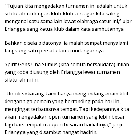
“Tujuan kita mengadakan turnamen ini adalah untuk
silaturahmi dengan klub-klub lain agar kita saling
mengenal satu sama lain lewat olahraga catur ini,” ujar
Erlangga sang ketua klub dalam kata sambutannya.
Bahkan disela pidatonya, ia malah sempat menyalami
langsung satu persatu tamu undangannya.
Spirit Gens Una Sumus (kita semua bersaudara) inilah
yang coba diusung oleh Erlangga lewat turnamen
silaturahmi ini.
“Untuk sekarang kami hanya mengundang enam klub
dengan tiga pemain yang bertanding pada hari ini,
mengingat terbatasnya tempat. Tapi kedepannya kita
akan mengadakan open turnamen yang lebih besar
lagi baik tempat maupun besaran hadiahnya,” janji
Erlangga yang disambut hangat hadirin.