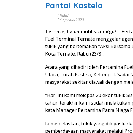
Pantai Kastela
ADMIN
24 Agustus 2023
Ternate, haluanpublik.com/go/
– Pert
Fuel Terminal Ternate menggelar agend
tukik yang bertemakan “Aksi Bersama L
Kota Ternate, Rabu (23/8).
Acara yang dihadiri oleh Pertamina Fu
Utara, Lurah Kastela, Kelompok Sadar 
masyarakat sekitar diawali dengan melep
“Hari ini kami melepas 20 ekor tukik Sis
tahun terakhir kami sudah melakukan p
kata Manager Pertamina Patra Niaga F
Ia menjelaskan, tukik yang dilepasliar
pemberdayaan masyarakat melalui Pro