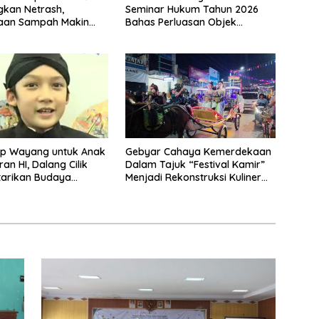
Seminar Hukum Tahun 2026
kan Netrash,
Bahas Perluasan Objek
laan Sampah Makin
Praperadilan dalam KUHAP
Baru
p Wayang untuk Anak
Gebyar Cahaya Kemerdekaan
an HI, Dalang Cilik
Dalam Tajuk “Festival Kamir”
tarikan Budaya
Menjadi Rekonstruksi Kuliner
a
Lokal Pemalang Tahun 2026