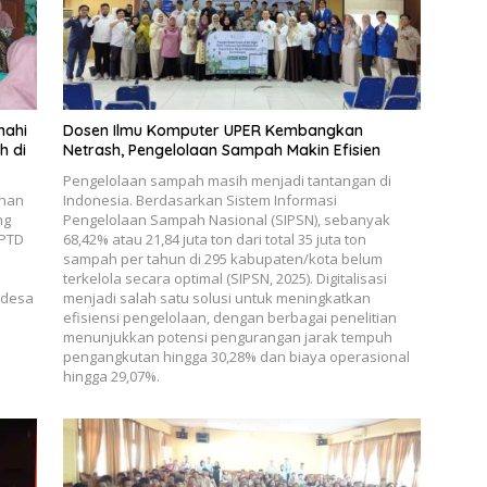
nahi
Dosen Ilmu Komputer UPER Kembangkan
h di
Netrash, Pengelolaan Sampah Makin Efisien
Pengelolaan sampah masih menjadi tantangan di
ahan
Indonesia. Berdasarkan Sistem Informasi
ng
Pengelolaan Sampah Nasional (SIPSN), sebanyak
UPTD
68,42% atau 21,84 juta ton dari total 35 juta ton
sampah per tahun di 295 kabupaten/kota belum
terkelola secara optimal (SIPSN, 2025). Digitalisasi
 desa
menjadi salah satu solusi untuk meningkatkan
efisiensi pengelolaan, dengan berbagai penelitian
menunjukkan potensi pengurangan jarak tempuh
pengangkutan hingga 30,28% dan biaya operasional
hingga 29,07%.