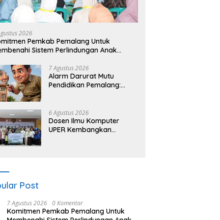
Agustus 2026
omitmen Pemkab Pemalang Untuk
mbenahi Sistem Perlindungan Anak
cara Menyeluruh di Lingkungan Sekolah
7 Agustus 2026
Alarm Darurat Mutu
Pendidikan Pemalang:
Ketika Sekolah Tanpa
Mata dan Telinga
6 Agustus 2026
Dosen Ilmu Komputer
UPER Kembangkan
Netrash, Pengelolaan
Sampah Makin Efisien
ular Post
7 Agustus 2026
0 Komentar
Komitmen Pemkab Pemalang Untuk
Membenahi Sistem Perlindungan Anak