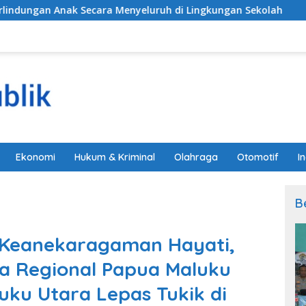
a Menyeluruh di Lingkungan Sekolah
Alarm Darurat M
Ekonomi
Hukum & Kriminal
Olahraga
Otomotif
I
B
i Keanekaragaman Hayati,
a Regional Papua Maluku
ku Utara Lepas Tukik di