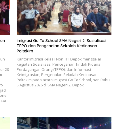
hun
Imigrasi Go To School SMA Negeri 2: Sosialisasi
TPPO dan Pengenalan Sekolah Kedinasan
Poltekim
hun
Kantor Imigrasi Kelas I Non TPI Depok menggelar
kegiatan Sosialisasi Pencegahan Tindak Pidana
or 20
Perdagangan Orang (TPPO), dan Informasi
um
Keimigrasian, Pengenalan Sekolah Kedinasan
Poltekim pada acara Imigrasi Go To School, hari Rabu
ro
5 Agustus 2026 di SMA Negeri 2, Depok.
jadi
onel
atur