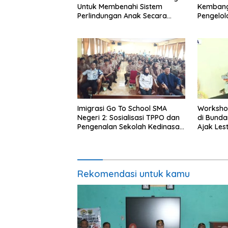
Untuk Membenahi Sistem
Kembang
Perlindungan Anak Secara
Pengelo
Menyeluruh di Lingkungan
Efisien
Sekolah
Imigrasi Go To School SMA
Worksho
Negeri 2: Sosialisasi TPPO dan
di Bundar
Pengenalan Sekolah Kedinasan
Ajak Les
Poltekim
Indonesi
Rekomendasi untuk kamu