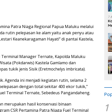
7 
K
Me
amina Patra Niaga Regional Papua Maluku melalui
Se
a rutin pelepasan ke alam yaitu anak penyu atau
estari Keanekaragaman Hayati” di pantai Kastela,
el Terminal Manager Ternate, Kapolda Maluku
Wisata (Pokdarwis) Kastela Gamlamo dan
as tukik jenis Sisik (Eretmochelys imbricata).
ik. Agenda ini menjadi kegiatan rutin, selama 2
elepasan dengan total sekitar 400 ekor tukik,”
uel Terminal Ternate, Sebedeus Pangandaheng.
Pop
1
kan merupakan hasil konservasi binaan
gram CSR Pertamina Patra Niaga Fuel Terminal