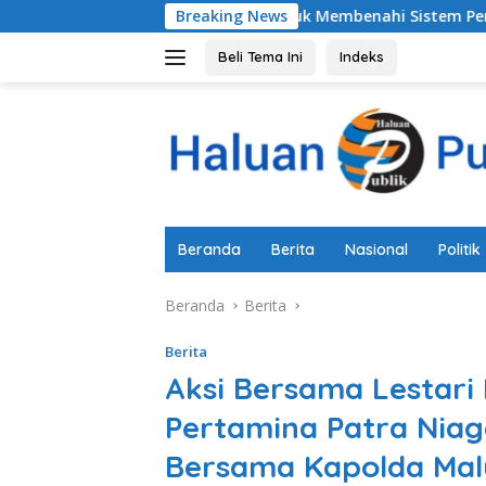
Langsung
b Pemalang Untuk Membenahi Sistem Perlindungan Anak Secar
Breaking News
ke
konten
Beli Tema Ini
Indeks
Beranda
Berita
Nasional
Politik
Beranda
Berita
Berita
Aksi Bersama Lestar
Pertamina Patra Niag
Bersama Kapolda Malu