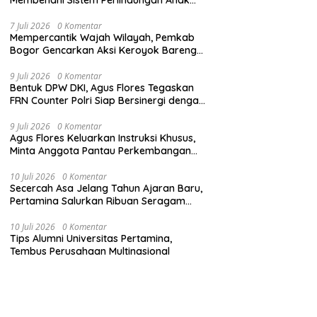
Secara Menyeluruh di Lingkungan Sekolah
7 Juli 2026
0 Komentar
Mempercantik Wajah Wilayah, Pemkab
Bogor Gencarkan Aksi Keroyok Bareng
Bebersih
9 Juli 2026
0 Komentar
Bentuk DPW DKI, Agus Flores Tegaskan
FRN Counter Polri Siap Bersinergi dengan
Jabar
9 Juli 2026
0 Komentar
Agus Flores Keluarkan Instruksi Khusus,
Minta Anggota Pantau Perkembangan
Kasus Jampidsus
10 Juli 2026
0 Komentar
Secercah Asa Jelang Tahun Ajaran Baru,
Pertamina Salurkan Ribuan Seragam
Sekolah
10 Juli 2026
0 Komentar
Tips Alumni Universitas Pertamina,
Tembus Perusahaan Multinasional