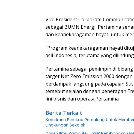
Vice President Corporate Communicati
sebagai BUMN Energi, Pertamina senan
dan keanekaragaman hayati untuk men
“Program keanekaragaman hayati dituj
asli Indonesia, terutama yang dilindungi
Pertamina sebagai pemimpin di bidang
target Net Zero Emission 2060 denga
berdampak langsung pada capaian Sust
tersebut sejalan dengan penerapan Env
lini bisnis dan operasi Pertamina.
Berita Terkait
Komitmen Pemkab Pemalang Untuk Membenah
Lingkungan Sekolah
Dosen Ilmu Komputer UPER Kembangkan Net