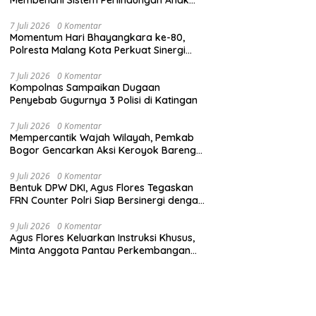
Secara Menyeluruh di Lingkungan Sekolah
7 Juli 2026
0 Komentar
Momentum Hari Bhayangkara ke-80,
Polresta Malang Kota Perkuat Sinergi
dengan Insan Pers
7 Juli 2026
0 Komentar
Kompolnas Sampaikan Dugaan
Penyebab Gugurnya 3 Polisi di Katingan
7 Juli 2026
0 Komentar
Mempercantik Wajah Wilayah, Pemkab
Bogor Gencarkan Aksi Keroyok Bareng
Bebersih
9 Juli 2026
0 Komentar
Bentuk DPW DKI, Agus Flores Tegaskan
FRN Counter Polri Siap Bersinergi dengan
Jabar
9 Juli 2026
0 Komentar
Agus Flores Keluarkan Instruksi Khusus,
Minta Anggota Pantau Perkembangan
Kasus Jampidsus