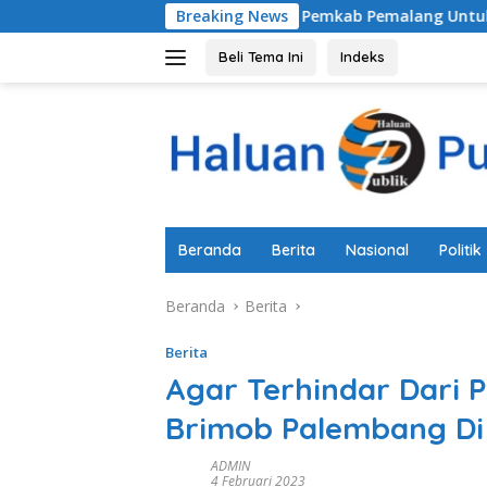
Langsung
Komitmen Pemkab Pemalang Untuk Membenahi Sistem
Breaking News
ke
konten
Beli Tema Ini
Indeks
Beranda
Berita
Nasional
Politik
Beranda
Berita
Berita
Agar Terhindar Dari 
Brimob Palembang Di
ADMIN
4 Februari 2023