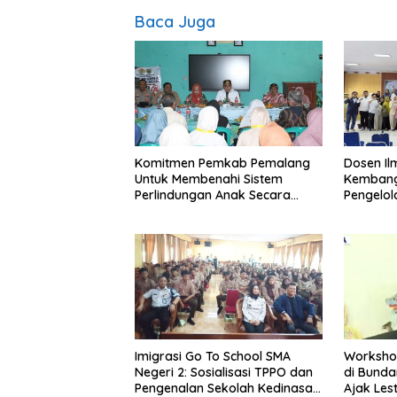
Baca Juga
Komitmen Pemkab Pemalang
Dosen I
Untuk Membenahi Sistem
Kembang
Perlindungan Anak Secara
Pengelo
Menyeluruh di Lingkungan
Efisien
Sekolah
Imigrasi Go To School SMA
Worksho
Negeri 2: Sosialisasi TPPO dan
di Bundar
Pengenalan Sekolah Kedinasan
Ajak Les