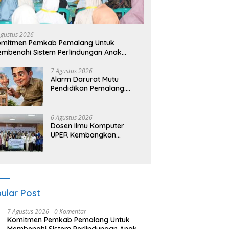
Agustus 2026
omitmen Pemkab Pemalang Untuk
mbenahi Sistem Perlindungan Anak
cara Menyeluruh di Lingkungan Sekolah
7 Agustus 2026
Alarm Darurat Mutu
Pendidikan Pemalang:
Ketika Sekolah Tanpa
Mata dan Telinga
6 Agustus 2026
Dosen Ilmu Komputer
UPER Kembangkan
Netrash, Pengelolaan
Sampah Makin Efisien
ular Post
7 Agustus 2026
0 Komentar
Komitmen Pemkab Pemalang Untuk
Membenahi Sistem Perlindungan Anak