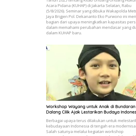
Tahun 2025 tentang Kitab Undang-Undang Huk
Acara Pidana (KUHAP) di Jakarta Selatan, Rabu
(5/8/2026). Seminar yang dibuka Wakapolda Met
Jaya Brigjen Pol. Dekananto Eko Purwono ini men
bagian dari upaya meningkatkan kapasitas pers
dalam memahami perubahan mendasar yang di
dalam KUHAP baru.
Workshop Wayang untuk Anak di Bundaran 
Dalang Cilik Ajak Lestarikan Budaya Indone
Berbagai upaya terus dilakukan untuk melestar
kebudayaan Indonesia di tengah era modernisas
Salah satunya melalui kegiatan workshop