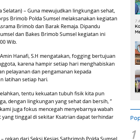
Selatan) – Guna mewujudkan lingkungan sehat,
orps Brimob Polda Sumsel melaksanakan kegiatan
7 
Asrama Brimob dan Barak Remaja. Dipandu
K
Me
Sumsel dan Bakes Brimob Sumsel kegiatan ini
Se
.00 Wib.
min Hanafi, S.H mengatakan, fogging bertujuan
ggota, karena hampir setiap hari menghabiskan
kan pelayanan dan pengamanan kepada
 latihan setiap hari.
lahkan, tentu kekuatan tubuh fisik kita pun
aga, dengan lingkungan yang sehat dan bersih, ”
, kami juga fokus mencegah menyebarnya wabah
ang tinggal di sekitar Ksatrian dapat terhindar
Pop
1
 – rekan dari Seksi Kesjas Satbrimob Polda Sumsel