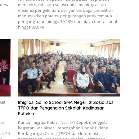
 desa
menjadi salah satu solusi untuk meningkatkan
efisiensi pengelolaan, dengan berbagai penelitian
menunjukkan potensi pengurangan jarak tempuh
pengangkutan hingga 30,28% dan biaya operasional
hingga 29,07%.
hun
Imigrasi Go To School SMA Negeri 2: Sosialisasi
TPPO dan Pengenalan Sekolah Kedinasan
Poltekim
hun
Kantor Imigrasi Kelas I Non TPI Depok menggelar
kegiatan Sosialisasi Pencegahan Tindak Pidana
or 20
Perdagangan Orang (TPPO), dan Informasi