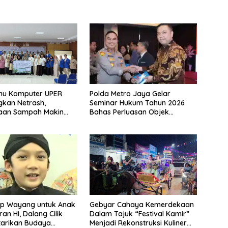
Polda Metro Jaya Gelar
lmu Komputer UPER
Seminar Hukum Tahun 2026
kan Netrash,
Bahas Perluasan Objek
laan Sampah Makin
Praperadilan dalam KUHAP
Baru
p Wayang untuk Anak
Gebyar Cahaya Kemerdekaan
an HI, Dalang Cilik
Dalam Tajuk “Festival Kamir”
tarikan Budaya
Menjadi Rekonstruksi Kuliner