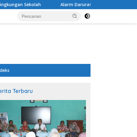
h
Alarm Darurat Mutu Pendidikan Pemalang: Ketika Se
ndeks
erita Terbaru