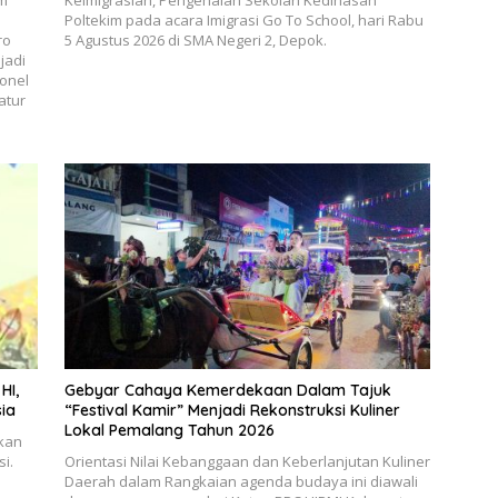
um
Keimigrasian, Pengenalan Sekolah Kedinasan
Poltekim pada acara Imigrasi Go To School, hari Rabu
ro
5 Agustus 2026 di SMA Negeri 2, Depok.
jadi
onel
atur
HI,
Gebyar Cahaya Kemerdekaan Dalam Tajuk
sia
“Festival Kamir” Menjadi Rekonstruksi Kuliner
Lokal Pemalang Tahun 2026
ikan
i.
Orientasi Nilai Kebanggaan dan Keberlanjutan Kuliner
Daerah dalam ​Rangkaian agenda budaya ini diawali