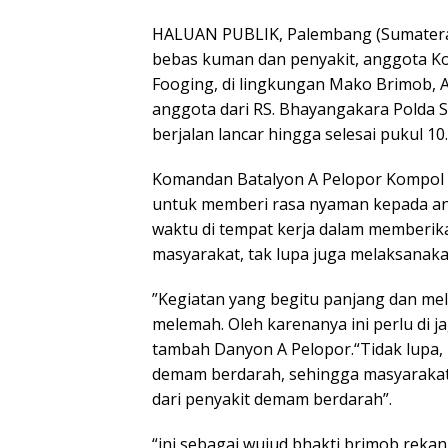
HALUAN PUBLIK, Palembang (Sumatera 
bebas kuman dan penyakit, anggota K
Fooging, di lingkungan Mako Brimob, 
anggota dari RS. Bhayangakara Polda 
berjalan lancar hingga selesai pukul 10
Komandan Batalyon A Pelopor Kompol A
untuk memberi rasa nyaman kepada an
waktu di tempat kerja dalam memberi
masyarakat, tak lupa juga melaksanakan
”Kegiatan yang begitu panjang dan mele
melemah. Oleh karenanya ini perlu di j
tambah Danyon A Pelopor.“Tidak lupa
demam berdarah, sehingga masyarakat y
dari penyakit demam berdarah”.
“ini sebagai wujud bhakti brimob rekan